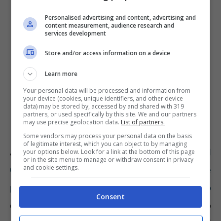
Personalised advertising and content, advertising and
content measurement, audience research and
services development
Store and/or access information on a device
Learn more
Your personal data will be processed and information from
your device (cookies, unique identifiers, and other device
data) may be stored by, accessed by and shared with 319
partners, or used specifically by this site. We and our partners
may use precise geolocation data.
List of partners.
Some vendors may process your personal data on the basis
of legitimate interest, which you can object to by managing
Altra opzione da valutare è
la direttiva del
your options below. Look for a link at the bottom of this page
or in the site menu to manage or withdraw consent in privacy
and cookie settings.
Governo Amato che prevede tre diverse
possibilità per uscire dal mondo del lavoro
Consent
con 15 anni di contributi. La pensione si può