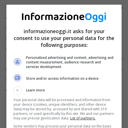
spetta sia se l’auto è intestata alla persona
con disabilità sia se è intestata al familiare
che lo ha fiscalmente a carico. Per godere del
informazioneoggi.it asks for your
consent to use your personal data for the
beneficio sarà necessario che l’auto sia di
following purposes:
cilindrata inferiore
a 2 mila metri cubici
per i
Personalised advertising and content, advertising and
veicoli a motore a benzina e sotto i
2.800
content measurement, audience research and
services development
metri cubici
per i mezzi con motore diesel o
Store and/or access information on a device
ibrido. In caso di macchina elettrica il limite
da non superare è
di 150 kW.
Learn more
Your personal data will be processed and information from
your device (cookies, unique identifiers, and other device
data) may be stored by, accessed by and shared with 319
partners, or used specifically by this site. We and our partners
may use precise geolocation data.
List of partners.
Some vendors may process your personal data on the basis