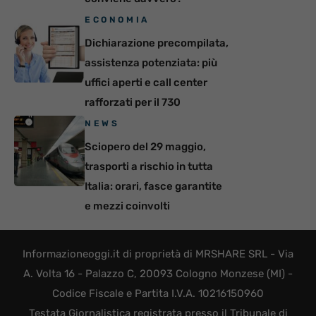
ECONOMIA
Dichiarazione precompilata,
assistenza potenziata: più
uffici aperti e call center
rafforzati per il 730
NEWS
Sciopero del 29 maggio,
trasporti a rischio in tutta
Italia: orari, fasce garantite
e mezzi coinvolti
Informazioneoggi.it di proprietà di MRSHARE SRL - Via
A. Volta 16 - Palazzo C, 20093 Cologno Monzese (MI) -
Codice Fiscale e Partita I.V.A. 10216150960
Testata Giornalistica registrata presso il Tribunale di