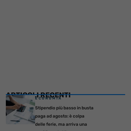
ARTICOLI RECENTI
ECONOMIA
Stipendio più basso in busta
paga ad agosto: è colpa
delle ferie, ma arriva una