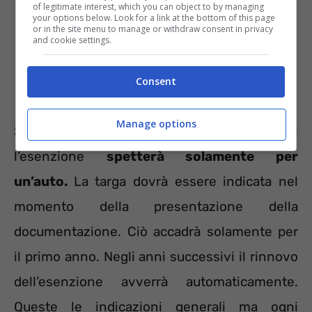
of legitimate interest, which you can object to by managing
your options below. Look for a link at the bottom of this page
or in the site menu to manage or withdraw consent in privacy
and cookie settings.
Consent
Manage options
Se il disabile è proprietario di più veicoli, però,
l’esenzione
spetterà solamente per
un’auto.
La targa dovrà essere indicata nel
momento della presentazione della
documentazione. Ciò accadrà solamente per
il primo anno. Negli anni successivi il rinnovo
dell’esenzione avverrà automaticamente.
Queste le indicazioni generali ma ogni