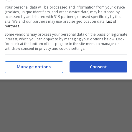
Your personal data will be processed and information from your device
(cookies, unique identifiers, and other device data) may be stored by,
accessed by and shared with 319 partners, or used specifically by this
site. We and our partners may use precise geolocation data.
List of
partners.
 è la modifica anti-burocrazia secondo la quale dal 2023
 dell’avente diritto, se non vi sono state variazioni dal
Some vendors may process your personal data on the basis of legitimate
interest, which you can object to by managing your options below. Look
 carico. Inoltre, a ciò si sommano alcune interessanti
for a link at the bottom of this page or in the site menu to manage or
withdraw consent in privacy and cookie settings.
teria.
eresse per milioni di italiani ma, prima di vedere in
Manage options
Consent
gno unico di cui al decreto Semplificazioni, ricordiamo