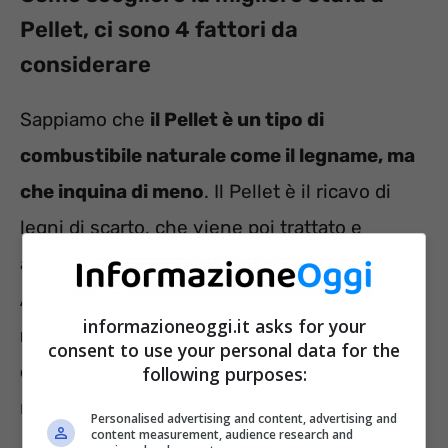
Pellet, ci sono 4 fattori da
considerare
Sappiamo che
il Pellet è un tipo di
combustibile naturale come il legname, ma
che inquina di meno
. Il Pellet è il ricavo di
legni di scarto, che viene poi trattato e
assume la forma dei famosi cilindretti.
Attualmente il prezzo del Pellet è salito, ma
informazioneoggi.it asks for your
rimane sempre un’alternativa ecologica ed
consent to use your personal data for the
economica
rispetto ad altri tipi di
following purposes:
riscaldamento domestico.
Personalised advertising and content, advertising and
content measurement, audience research and