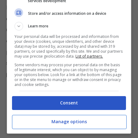
services development
Le stufe a Pellet sono anche degli
oggetti di
Store and/or access information on a device
design
, e sceglierle significa dare
Learn more
un’impronta nuova al proprio ambiente
. Ne
Your personal data will be processed and information from
esistono però davvero tantissimi modelli. Per
your device (cookies, unique identifiers, and other device
data) may be stored by, accessed by and shared with 319
prima cosa dobbiamo
consultare un tecnico
partners, or used specifically by this site. We and our partners
may use precise geolocation data.
List of partners.
specializzato, che ci confermerà o meno la
Some vendors may process your personal data on the basis
of legitimate interest, which you can object to by managing
possibilità di installarne una
.
your options below. Look for a link at the bottom of this page
or in the site menu to manage or withdraw consent in privacy
and cookie settings.
Consent
Manage options