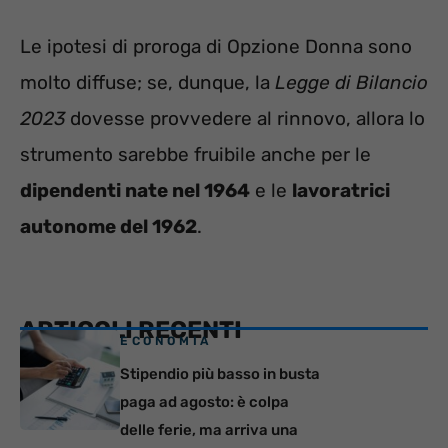
Le ipotesi di proroga di Opzione Donna sono
molto diffuse; se, dunque, la
Legge di Bilancio
2023
dovesse provvedere al rinnovo, allora lo
strumento sarebbe fruibile anche per le
dipendenti nate nel 1964
e le
lavoratrici
autonome del 1962
.
ARTICOLI RECENTI
ECONOMIA
Stipendio più basso in busta
paga ad agosto: è colpa
delle ferie, ma arriva una