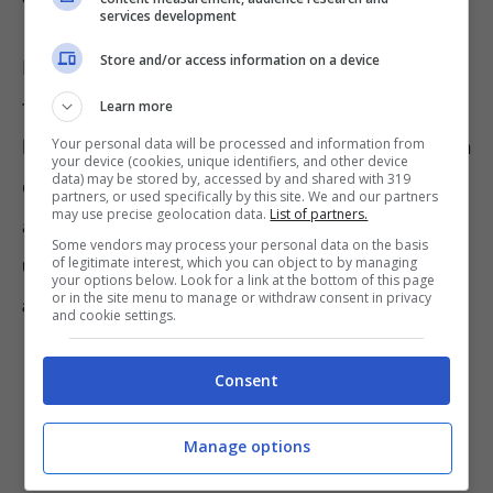
services development
Store and/or access information on a device
Non è, dunque, fondato il timore di dover
fruire di tale possibilità esclusivamente entro
Learn more
Your personal data will be processed and information from
la fine del prossimo anno. Anche in mancanza
your device (cookies, unique identifiers, and other device
data) may be stored by, accessed by and shared with 319
di una proroga della misura, infatti, per gli
partners, or used specifically by this site. We and our partners
may use precise geolocation data.
List of partners.
anni a venire si avrà, in ogni caso, il
diritto di
Some vendors may process your personal data on the basis
of legitimate interest, which you can object to by managing
utilizzare questa forma di pensione
your options below. Look for a link at the bottom of this page
or in the site menu to manage or withdraw consent in privacy
anticipata
.
and cookie settings.
Consent
Manage options