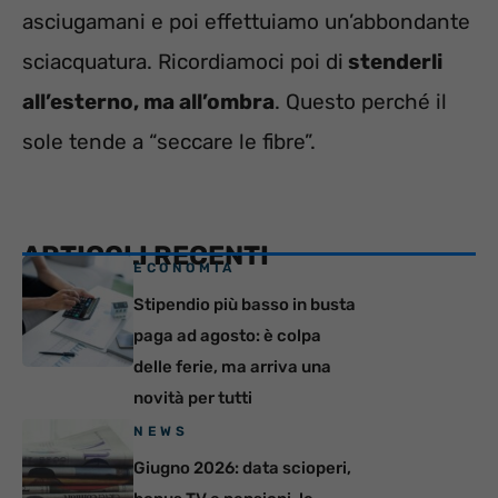
asciugamani e poi effettuiamo un’abbondante
sciacquatura. Ricordiamoci poi di
stenderli
all’esterno, ma all’ombra
. Questo perché il
sole tende a “seccare le fibre”.
ARTICOLI RECENTI
ECONOMIA
Stipendio più basso in busta
paga ad agosto: è colpa
delle ferie, ma arriva una
novità per tutti
NEWS
Giugno 2026: data scioperi,