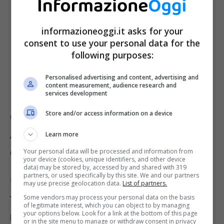
informazioneoggi.it asks for your
consent to use your personal data for the
following purposes:
Personalised advertising and content, advertising and
content measurement, audience research and
services development
Store and/or access information on a device
Come rendere morbidi gli
Asciugamani, lo fanno negli Alberghi
Learn more
e non c’entra l’ammorbidente
Your personal data will be processed and information from
your device (cookies, unique identifiers, and other device
data) may be stored by, accessed by and shared with 319
partners, or used specifically by this site. We and our partners
In un articolo abbiamo spiegato che
usare
may use precise geolocation data.
List of partners.
troppo detersivo nella lavatrice innesca
Some vendors may process your personal data on the basis
of legitimate interest, which you can object to by managing
your options below. Look for a link at the bottom of this page
paradossalmente maggior puzza di umido
.
or in the site menu to manage or withdraw consent in privacy