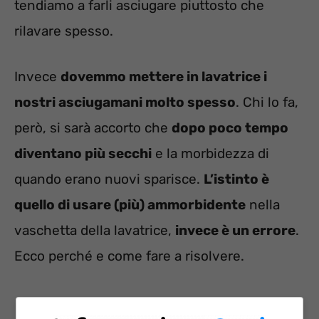
tendiamo a farli asciugare piuttosto che
rilavare spesso.
Invece
dovemmo mettere in lavatrice i
nostri asciugamani molto spesso
. Chi lo fa,
però, si sarà accorto che
dopo poco tempo
diventano più secchi
e la morbidezza di
quando erano nuovi sparisce.
L’istinto è
quello di usare (più) ammorbidente
nella
vaschetta della lavatrice,
invece è un errore
.
Ecco perché e come fare a risolvere.