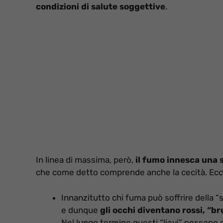
condizioni di salute soggettive
.
In linea di massima, però,
il fumo innesca una 
che come detto comprende anche la cecità. Ecc
Innanzitutto chi fuma può soffrire della 
e dunque
gli occhi diventano rossi, “b
Nel lungo termine questi “lievi” possono c