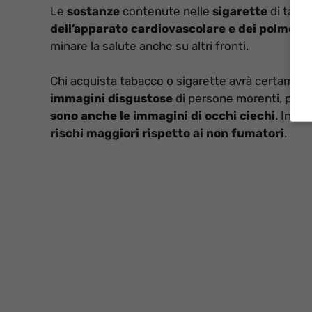
Le
sostanze
contenute nelle
sigarette
di taba
dell’apparato cardiovascolare e dei polmoni
minare la salute anche su altri fronti.
Chi acquista tabacco o sigarette avrà certamente
immagini disgustose
di persone morenti, polm
sono anche le immagini di occhi ciechi
. Infat
rischi maggiori rispetto ai non fumatori
.