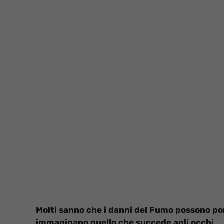
Molti sanno che i danni del Fumo possono po
immaginano quello che succede agli occhi.