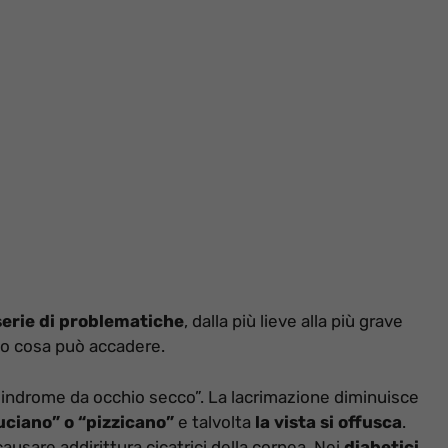
serie di problematiche
, dalla più lieve alla più grave
o cosa può accadere.
“sindrome da occhio secco”. La lacrimazione diminuisce
ruciano” o “pizzicano”
e talvolta
la vista si offusca
.
ausare addirittura cicatrici della cornea. Nei
diabetici