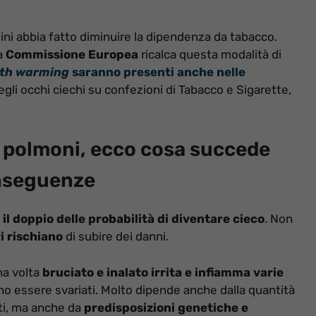
ini abbia fatto diminuire la dipendenza da tabacco.
a
Commissione Europea
ricalca questa modalità di
lth warming
saranno presenti anche nelle
egli occhi ciechi su confezioni di Tabacco e Sigarette,
i polmoni, ecco cosa succede
conseguenze
il doppio delle probabilità di diventare cieco
. Non
i rischiano
di subire dei danni.
na volta
bruciato e inalato irrita e infiamma varie
ono essere svariati. Molto dipende anche dalla quantità
ati, ma anche da
predisposizioni genetiche e