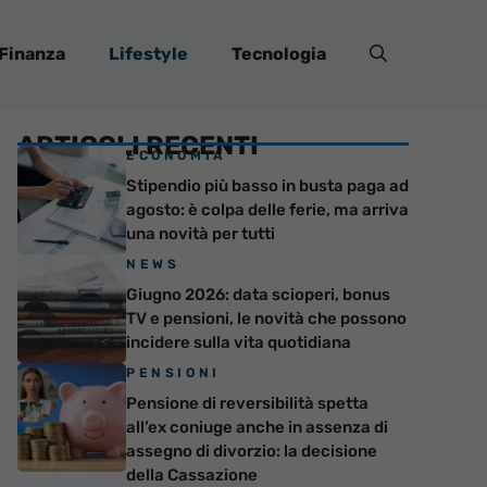
Finanza
Lifestyle
Tecnologia
ARTICOLI RECENTI
ECONOMIA
Stipendio più basso in busta paga ad
agosto: è colpa delle ferie, ma arriva
una novità per tutti
NEWS
Giugno 2026: data scioperi, bonus
TV e pensioni, le novità che possono
incidere sulla vita quotidiana
PENSIONI
Pensione di reversibilità spetta
all’ex coniuge anche in assenza di
assegno di divorzio: la decisione
della Cassazione