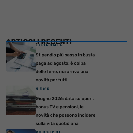
ARTICOLI RECENTI
ECONOMIA
Stipendio più basso in busta
paga ad agosto: è colpa
delle ferie, ma arriva una
novità per tutti
NEWS
Giugno 2026: data scioperi,
bonus TV e pensioni, le
novità che possono incidere
sulla vita quotidiana
PENSIONI