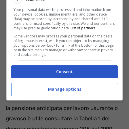
Your personal data will be processed and information from
your device (cookies, unique identifiers, and other device
data) may be stored by, accessed by and shared with 319
partners, or used specifically by this site. We and our partners
Nello specifico, con 4 anni di anticipo oppure
may use precise geolocation data.
List of partners.
Some vendors may process your personal data on the basis
1 anno e 10 mesi prima. Due sono gli
of legitimate interest, which you can object to by managing
your options below. Look for a link at the bottom of this page
strumenti per usufruire della pensione
or in the site menu to manage or withdraw consent in privacy
and cookie settings.
anticipata: APE Sociale e Quota 41.
Quest’ultima conosciuta anche come
Consent
pensione per lavoratori precoci.
Manage options
Per sapere se un lavoro consente di sfruttare
la pensione anticipata per lavoro usurante o
gravoso è utile consultare la Tabella 1 del
decreto ministeriale numero 208 del 1999.