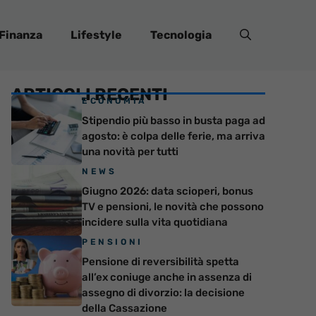
Finanza
Lifestyle
Tecnologia
ARTICOLI RECENTI
ECONOMIA
Stipendio più basso in busta paga ad
agosto: è colpa delle ferie, ma arriva
una novità per tutti
NEWS
Giugno 2026: data scioperi, bonus
TV e pensioni, le novità che possono
incidere sulla vita quotidiana
PENSIONI
Pensione di reversibilità spetta
all’ex coniuge anche in assenza di
assegno di divorzio: la decisione
della Cassazione