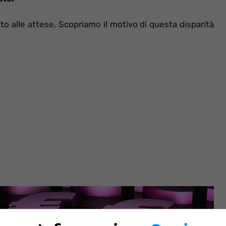
tto alle attese. Scopriamo il motivo di questa disparità