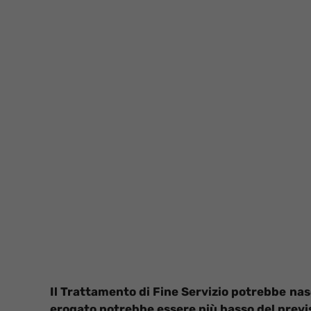
Il Trattamento di Fine Servizio potrebbe nasc
erogato potrebbe essere più basso del previ