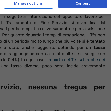
Manage options
Consent
o
in seguito all’interruzione del rapporto di lavoro per
Il Trattamento di Fine Servizio si diversifica dal
vati per la tempistica di versamento e per la scissione
. Per quanto riguarda i tempi di erogazione, il Tfs non
 di un periodo molto lungo che più volte si è tentato
rdo è stato anche raggiunto optando per un
tasso
erò, raggiunge percentuali molto alte se si sceglie un
o lo 0,4%). In ogni caso
l’importo del Tfs subirebbe dei
Una tassa diversa, poco nota, incide gravemente
rvizio, nessuna tregua per