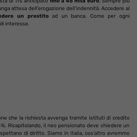
sta di Tfs anticipato
fino a 45 mila euro
. Sempre più
lunga attesa dell’erogazione dell’indennità. Accedere al
iedere un prestito
ad un banca. Come per ogni
di interesse.
e che la richiesta avvenga tramite istituti di credito
 4%. Ricapitolando, il neo pensionato deve chiedere un
 spettano di diritto. Siamo in Italia, cos’altro avremmo