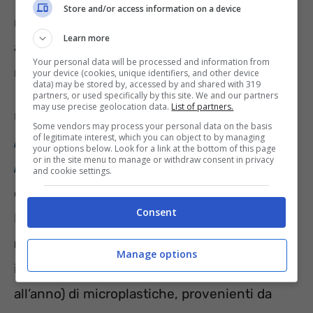
Store and/or access information on a device
nella
catena alimentare
. Dapprima nei pesci
Learn more
ad esempio, poi nei loro predatori, e infine
Your personal data will be processed and information from
nell’uomo.
your device (cookies, unique identifiers, and other device
data) may be stored by, accessed by and shared with 319
partners, or used specifically by this site. We and our partners
may use precise geolocation data.
List of partners.
Uno studio effettuato nel 2019 titolato
“
No
Some vendors may process your personal data on the basis
of legitimate interest, which you can object to by managing
Plastic in Nature: Assessing Plastic
your options below. Look for a link at the bottom of this page
or in the site menu to manage or withdraw consent in privacy
Ingestion from Nature to People
“
e
and cookie settings.
commissionata dal
WWF
all’Università di
Consent
Newcastle in Australia ci offre
dati poco
rassicuranti
. Ogni persona può arrivare a
Manage options
ingerire 21 grammi al mese, (250 grammi
all’anno) di microplastiche, provenienti da