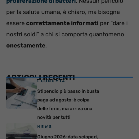
proliferazione di batteri
. Nessun pericolo
per la salute umana, è chiaro, ma bisogna
essere
correttamente informati
per “dare i
nostri soldi” a chi si comporta quantomeno
onestamente
.
ARTICOLI RECENTI
ECONOMIA
Stipendio più basso in busta
paga ad agosto: è colpa
delle ferie, ma arriva una
novità per tutti
NEWS
Giugno 2026: data scioperi,