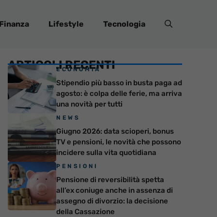
Finanza
Lifestyle
Tecnologia
ARTICOLI RECENTI
ECONOMIA
Stipendio più basso in busta paga ad
agosto: è colpa delle ferie, ma arriva
una novità per tutti
NEWS
Giugno 2026: data scioperi, bonus
TV e pensioni, le novità che possono
incidere sulla vita quotidiana
PENSIONI
Pensione di reversibilità spetta
all’ex coniuge anche in assenza di
assegno di divorzio: la decisione
della Cassazione