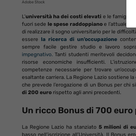
Adobe Stock
L’
università ha dei costi elevati
e le famiglie 
fuori sede
le spese raddoppiano
e l’attuale si
di realizzare il sogno universitario per le diffico
essere
la ricerca di un’occupazione
contem
sempre facile gestire studio e lavoro sopr
impegnativo.
Tanti studenti meritevoli decido
risorse economiche insufficienti. L’istruzi
competenze necessarie per trovare un’occupa
esaltante carriera. La Regione Lazio sostiene l
che prevede l’erogazione di un Bonus per chi si 
di 200 euro
rispetto agli anni precedenti.
Un ricco Bonus di 700 euro pe
La Regione Lazio ha stanziato
5 milioni di e
basso nell’iscrizione all’Università. Il Bonus er