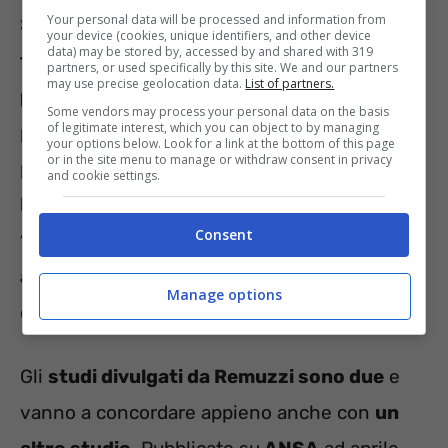
Your personal data will be processed and information from
Si
salvano
dunque
vite
perché
si evita la
your device (cookies, unique identifiers, and other device
data) may be stored by, accessed by and shared with 319
forma grave, l’ospedalizzazione e il
partners, or used specifically by this site. We and our partners
may use precise geolocation data.
List of partners.
peggioramento progressivo
. Quello che ha
Some vendors may process your personal data on the basis
of legitimate interest, which you can object to by managing
portato alla morte tantissime persone. Forse
your options below. Look for a link at the bottom of this page
or in the site menu to manage or withdraw consent in privacy
proprio perché
le indicazioni da parte del
and cookie settings.
Ministero della Salute erano quelle di
Consent
“prendere Tachipirina e rimanere in vigile
attesa”
. Cioè proprio il contrario
Manage options
dell’intervento tempestivo.
Gli
studi divulgati da Remuzzi sono due
e
vanno a concordare appieno anche con
un