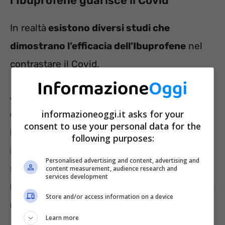
l’Ibuprofene guarisce il Covid
In realtà
esistono diversi studi che
dimostrano l’efficacia dell’Ibuprofene
nel
contrastare il Covid.
A gennaio di quest’anno, il
Direttore
informazioneoggi.it asks for your
dell’Istituto di ricerca farmacologica Mario
consent to use your personal data for the
Negri Irccs
,
Giuseppe Remuzzi
, ha divulgato
following purposes:
interessanti scoperte. Ovvero, che
Personalised advertising and content, advertising and
somministrando ai
primi sintomi
del virus
content measurement, audience research and
services development
(entro 72 ore) Ibuprofene o antinfiammatori,
la
Store and/or access information on a device
malattia non degenera
.
Learn more