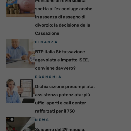
Pensione di reversibilità
spetta all’ex coniuge anche
in assenza di assegno di
divorzio: la decisione della
Cassazione
FINANZA
BTP Italia Sì: tassazione
agevolata e impatto ISEE,
conviene davvero?
ECONOMIA
Dichiarazione precompilata,
assistenza potenziata: più
uffici aperti e call center
rafforzati per il 730
NEWS
Sciopero del 29 maggio,