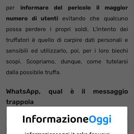
per
informare del pericolo il maggior
numero di utenti
evitando che qualcuno
possa perdere i propri soldi. L’intento dei
truffatori è quello di carpire dati personali e
sensibili ed utilizzarlo, poi, per i loro biechi
scopi. Scopriamo, dunque, come tutelarsi
dalla possibile truffa.
WhatsApp, qual è il messaggio
trappola
Il raggiro più comune su WhatsApp prevede
l’inoltro di un messaggio inviato da parte di