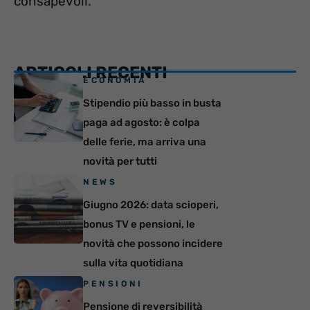
consapevoli.
ARTICOLI RECENTI
ECONOMIA
Stipendio più basso in busta
paga ad agosto: è colpa
delle ferie, ma arriva una
novità per tutti
NEWS
Giugno 2026: data scioperi,
bonus TV e pensioni, le
novità che possono incidere
sulla vita quotidiana
PENSIONI
Pensione di reversibilità