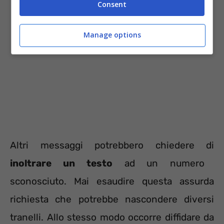
Consent
Manage options
Altri messaggi potrebbero chiedere di
inoltrare un testo
ad un numero
sconosciuto. Mai esaudire questa assurda
richiesta che potrebbe nascondere diversi
tranelli. Allo stesso modo occorre diffidare da