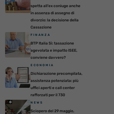
spetta all’ex coniuge anche
in assenza di assegno di
divorzio: la decisione della
Cassazione
FINANZA
BTP Italia Sì: tassazione
agevolata e impatto ISEE,
conviene davvero?
ECONOMIA
Dichiarazione precompilata,
assistenza potenziata: più
uffici aperti e call center
rafforzati per il 730
NEWS
Sciopero del 29 maggio,