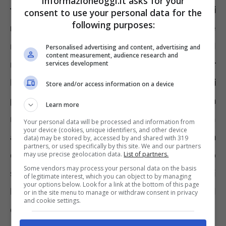
informazioneoggi.it asks for your
finti rappresentati dell’app di
consent to use your personal data for the
following purposes:
messaggistica
che informano delle
necessità di fornire informazioni urgenti. Il
Personalised advertising and content, advertising and
content measurement, audience research and
mittente, dunque, dice di lavorare per
services development
l’applicazione e chiederà alcune
informazioni
Store and/or access information on a device
personali
al destinatario. Ebbene, questa
Learn more
modalità di gestione delle comunicazioni non
Your personal data will be processed and information from
your device (cookies, unique identifiers, and other device
appartiene a WhatsApp. Di conseguenza
data) may be stored by, accessed by and shared with 319
partners, or used specifically by this site. We and our partners
occorrerà diffidare di ogni messaggio in arrivo
may use precise geolocation data.
List of partners.
Some vendors may process your personal data on the basis
sulla chat in cui l’interlocutore afferma di
of legitimate interest, which you can object to by managing
your options below. Look for a link at the bottom of this page
lavorare per l’app e bisognerà bloccare il
or in the site menu to manage or withdraw consent in privacy
and cookie settings.
contatto e segnalarlo.