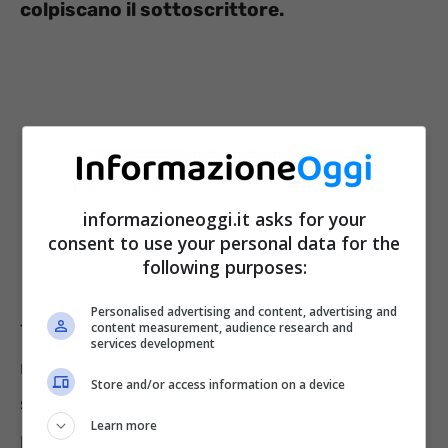
colpiscano il sottoscrittore.
informazioneoggi.it asks for your
consent to use your personal data for the
following purposes:
Personalised advertising and content, advertising and
content measurement, audience research and
Tra gli eventi imprevisti: infortunio grave,
services development
morte, invalidità permanente, rendono lo
Store and/or access information on a device
strumento un investimento assicurativo che
Learn more
può essere attivato gratuitamente. In questo