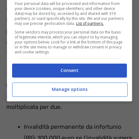
Your personal data will be processed and information from
modo Poste Italiane consente di ricevere un
your device (cookies, unique identifiers, and other device
data) may be stored by, accessed by and shared with 319
partners, or used specifically by this site. We and our partners
indennizzo che
consente al Pac di non
may use precise geolocation data.
List of partners.
perdere la sua efficacia
anche in caso
Some vendors may process your personal data on the basis
of legitimate interest, which you can object to by managing
dell’impossibilità di proseguire con il
your options below. Look for a link at the bottom of this page
or in the site menu to manage or withdraw consent in privacy
and cookie settings.
finanziamento.
Consent
I massimali per i sinistri ammontano a:
morte
per infortunio: 100.000 euro.
Il danno
Manage options
indennizzabile è la somma residua del PAC
moltiplicata per due.
Invalidità permanente da infortunio
(IPI): 100.000 euro se l’invalidità supera