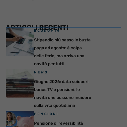
ARTICOLI RECENTI
ECONOMIA
Stipendio più basso in busta
paga ad agosto: è colpa
delle ferie, ma arriva una
novità per tutti
NEWS
Giugno 2026: data scioperi,
bonus TV e pensioni, le
novità che possono incidere
sulla vita quotidiana
PENSIONI
Pensione di reversibilità