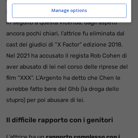
dato a Bennett 380.000 dollari per evitare
Manage options
pubblicità negativa.
In seguito a questa vicenda, dagli aspetti
ancora pochi chiari, l’attrice fu eliminata dal
cast dei giudici di “X Factor” edizione 2018.
Nel 2021 ha accusato il regista Rob Cohen di
aver abusato di lei nel corso delle riprese del
film “XXX”. L’Argento ha detto che Chen le
avrebbe fatto bere del Ghb (la droga dello
stupro) per poi abusare di lei.
Il difficile rapporto con i genitori
L’attrice ha un
rapporto complesso con i