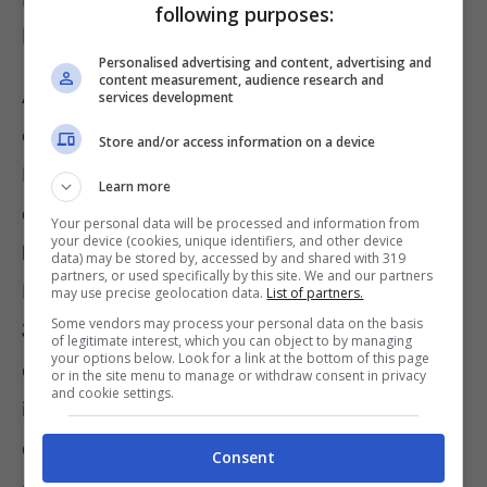
following purposes:
Bennet, l’accusa di stupro
Personalised advertising and content, advertising and
content measurement, audience research and
Asia Argento ha dato il via all’ondata di
services development
denunce contro il potentissimo produttore
Store and/or access information on a device
Harvey Weinstein e viene considerata una
Learn more
delle capofila capostipiti del
movimento
Your personal data will be processed and information from
your device (cookies, unique identifiers, and other device
MeToo.
data) may be stored by, accessed by and shared with 319
partners, or used specifically by this site. We and our partners
Ma nel 2018 l’attrice è stata accusata da
may use precise geolocation data.
List of partners.
Some vendors may process your personal data on the basis
Jimmy Bennet
, giovane attore californiano,
of legitimate interest, which you can object to by managing
your options below. Look for a link at the bottom of this page
di una violenza che sarebbe stata consumata
or in the site menu to manage or withdraw consent in privacy
and cookie settings.
in un albergo nel 2013. Asia Argento.
d’accordo con il compianto Bourdain, avrebbe
Consent