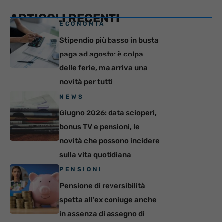
ARTICOLI RECENTI
ECONOMIA
Stipendio più basso in busta
paga ad agosto: è colpa
delle ferie, ma arriva una
novità per tutti
NEWS
Giugno 2026: data scioperi,
bonus TV e pensioni, le
novità che possono incidere
sulla vita quotidiana
PENSIONI
Pensione di reversibilità
spetta all’ex coniuge anche
in assenza di assegno di