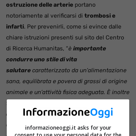
ostruzione delle arterie
portano
notoriamente al verificarsi di
trombosi e
infarti
. Per prevenirli, come si evince dalle
chiare istruzioni presenti sul sito del Centro
di Ricerca Humanitas, “
è
importante
condurre uno stile di vita
salutare
caratterizzato da un’alimentazione
sana, equilibrata e povera di grassi di origine
animale e un’attività fisica adeguata. È inoltre
fondamentale
non fumare
e
limitare il
consumo di alcolici
.
” Ma
si può fare ancora
di più
, e questo grazie all
‘innovativo sistema
informazioneoggi.it asks for your
consent to use your personal data for the
che hanno ideato gli scienziati.