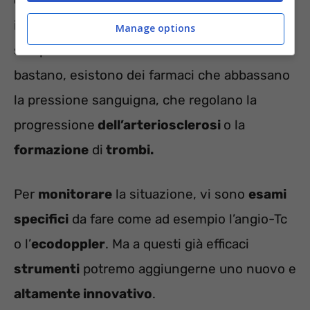
cardiocircolatorie
e quindi anche di infarto,
il medico può stilare un
piano di cura
per il
Manage options
suo paziente. Se dieta sana e movimento non
bastano, esistono dei farmaci che abbassano
la pressione sanguigna, che regolano la
progressione
dell’arteriosclerosi
o la
formazione
di
trombi.
Per
monitorare
la situazione, vi sono
esami
specifici
da fare come ad esempio l’angio-Tc
o l’
ecodoppler
. Ma a questi già efficaci
strumenti
potremo aggiungerne uno nuovo e
altamente innovativo
.