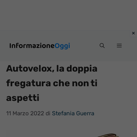
Vai
Menu
al
contenuto
Autovelox, la doppia
fregatura che non ti
aspetti
11 Marzo 2022
di
Stefania Guerra