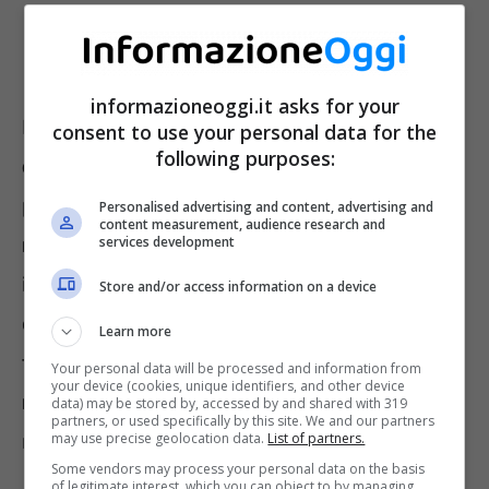
informazioneoggi.it asks for your
Ma non è tutto perché
a seconda
consent to use your personal data for the
following purposes:
dell’infrazione effettuata
, i punti persi
possono passare
da 5 a 10
, e per i
Personalised advertising and content, advertising and
content measurement, audience research and
neopatentati sono doppi
services development
. Dunque,
incrociare un Autovelox di per sé può già
Store and/or access information on a device
costare molto caro. Chi pensa che però sia
Learn more
tutto qui, si sbaglia. Ecco
cosa potrebbe
Your personal data will be processed and information from
your device (cookies, unique identifiers, and other device
riservarci in futuro
una “fotografia” scattata
data) may be stored by, accessed by and shared with 319
partners, or used specifically by this site. We and our partners
nel momento sbagliato.
may use precise geolocation data.
List of partners.
Some vendors may process your personal data on the basis
of legitimate interest, which you can object to by managing