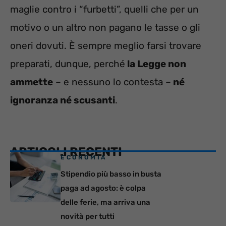
maglie contro i “furbetti”, quelli che per un
motivo o un altro non pagano le tasse o gli
oneri dovuti. È sempre meglio farsi trovare
preparati, dunque, perché
la Legge non
ammette
– e nessuno lo contesta –
né
ignoranza né scusanti
.
ARTICOLI RECENTI
ECONOMIA
Stipendio più basso in busta
paga ad agosto: è colpa
delle ferie, ma arriva una
novità per tutti