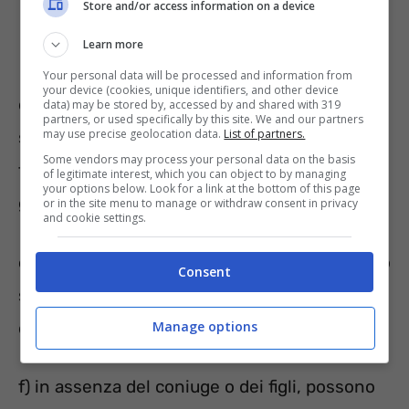
Store and/or access information on a device
Learn more
Your personal data will be processed and information from
your device (cookies, unique identifiers, and other device
d) figli maggiorenni tra i 21 e 26 anni se
data) may be stored by, accessed by and shared with 319
partners, or used specifically by this site. We and our partners
may use precise geolocation data.
List of partners.
studenti, iscritti a corsi universitari a carico
Some vendors may process your personal data on the basis
fiscalmente al momento del decesso del
of legitimate interest, which you can object to by managing
your options below. Look for a link at the bottom of this page
genitore;
or in the site menu to manage or withdraw consent in privacy
and cookie settings.
e) figli disabili purché al momento del decesso
Consent
siano a carico del genitore al momento del
decesso;
Manage options
f) in assenza del coniuge o dei figli, possono