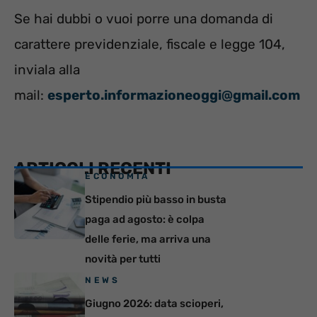
Se hai dubbi o vuoi porre una domanda di
carattere previdenziale, fiscale e legge 104,
inviala alla
mail:
esperto.informazioneoggi@gmail.com
ARTICOLI RECENTI
ECONOMIA
Stipendio più basso in busta
paga ad agosto: è colpa
delle ferie, ma arriva una
novità per tutti
NEWS
Giugno 2026: data scioperi,