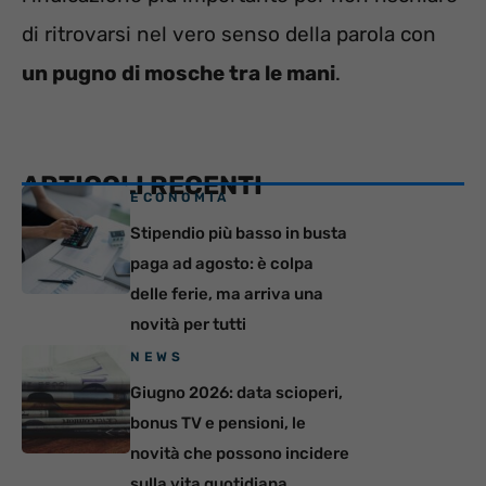
di ritrovarsi nel vero senso della parola con
un pugno di mosche tra le mani
.
ARTICOLI RECENTI
ECONOMIA
Stipendio più basso in busta
paga ad agosto: è colpa
delle ferie, ma arriva una
novità per tutti
NEWS
Giugno 2026: data scioperi,
bonus TV e pensioni, le
novità che possono incidere
sulla vita quotidiana