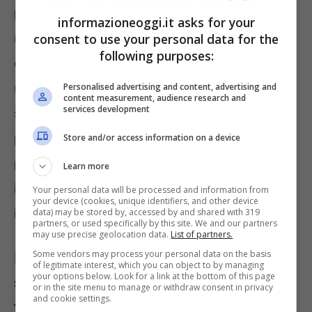
per chiarire che in un dato periodo di
informazioneoggi.it asks for your
riferimento non siano sopraggiunte altre fonti
consent to use your personal data for the
following purposes:
di reddito. Viene da se immaginare che la non
ricezione da parte dell’Istituto di previdenza
Personalised advertising and content, advertising and
content measurement, audience research and
services development
sociale di tale documento può comportare
provvedimenti
non per forza di cose
positivi
Store and/or access information on a device
per i soggetti stessi. Un appuntamento
Learn more
insomma decisivo ogni anno per i pensionati
Your personal data will be processed and information from
your device (cookies, unique identifiers, and other device
italiani.
data) may be stored by, accessed by and shared with 319
partners, or used specifically by this site. We and our partners
may use precise geolocation data.
List of partners.
Some vendors may process your personal data on the basis
Pensioni, la comunicazione che
of legitimate interest, which you can object to by managing
your options below. Look for a link at the bottom of this page
spaventa i cittadini: Inps
or in the site menu to manage or withdraw consent in privacy
and cookie settings.
testualmente chiede quanto segue