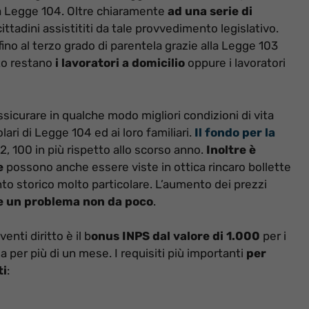
lla Legge 104. Oltre chiaramente
ad una serie di
ttadini assistititi da tale provvedimento legislativo.
 fino al terzo grado di parentela grazie alla Legge 103
to restano
i lavoratori a domicilio
oppure i lavoratori
sicurare in qualche modo migliori condizioni di vita
lari di Legge 104 ed ai loro familiari.
Il fondo per la
2, 100 in più rispetto allo scorso anno.
Inoltre è
e
possono anche essere viste in ottica rincaro bollette
to storico molto particolare. L’aumento dei prezzi
e un problema non da poco
.
nti diritto è il b
onus INPS dal valore di 1.000
per i
za per più di un mese. I requisiti più importanti
per
ti
: