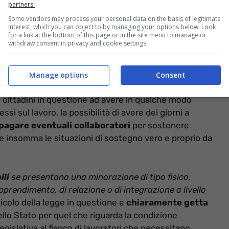
partners.
Some vendors may process your personal data on the basis of legitimate
interest, which you can object to by managing your options below. Look
for a link at the bottom of this page or in the site menu to manage or
withdraw consent in privacy and cookie settings.
essi di milioni di cittadini affetti da disabilità. Misure
otidiano di quei cittadini che per ovvi motivi non
Manage options
Consent
l che riguarda il mondo del lavoro e non solo.
Parliamo
 cittadini in questione ad avere in qualche modo
si sul lavoro, la possibilità di avere dei giorni a
i pagare eventuali collaboratori
per sostenere
 insomma le situazioni di sostegno vero e proprio da
ili
se presentano una minorazione di tipo fisico,
pprendimento, di relazione o di integrazione a livello
ticolo della legge in questione e
chiaramente getta
ello Stato per quel che riguarda la condizione
egislativa al fianco di lavoratori che necessitano