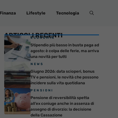
Finanza
Lifestyle
Tecnologia
ARTICOLI RECENTI
ECONOMIA
Stipendio più basso in busta paga ad
agosto: è colpa delle ferie, ma arriva
una novità per tutti
NEWS
Giugno 2026: data scioperi, bonus
TV e pensioni, le novità che possono
incidere sulla vita quotidiana
PENSIONI
Pensione di reversibilità spetta
all’ex coniuge anche in assenza di
assegno di divorzio: la decisione
della Cassazione