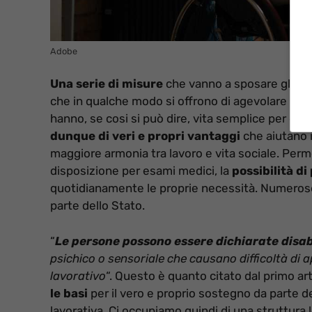
Adobe
Una serie di misure
che vanno a sposare gli inter
che in qualche modo si offrono di agevolare il qu
hanno, se cosi si può dire, vita semplice per que
dunque di veri e propri vantaggi
che aiutano i
maggiore armonia tra lavoro e vita sociale. Permes
disposizione per esami medici, la
possibilità d
quotidianamente le proprie necessità. Numerose
parte dello Stato.
“
Le persone possono essere dichiarate disab
psichico o sensoriale che causano difficoltà di a
lavorativo
“. Questo è quanto citato dal primo ar
le basi
per il vero e proprio sostegno da parte d
lavorativa. Ci occupiamo quindi di una struttura l