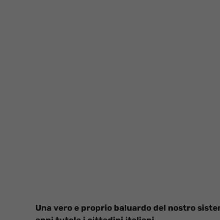
Una vero e proprio baluardo del nostro siste
anni tutela i cittadini italiani.