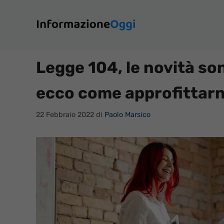
Vai
al
contenuto
Legge 104, le novità so
ecco come approfittar
22 Febbraio 2022
di
Paolo Marsico