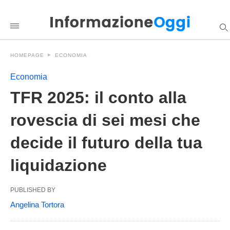
TFR+2025%3A+il+conto+alla+rovescia+di+sei+mesi+che+decide
informazioneoggi
/2026/05/05/tfr-
2025-
il-
conto-
HOMEPAGE
ECONOMIA
alla-
rovescia-
di-
Economia
sei-
mesi-
TFR 2025: il conto alla
che-
decide-
rovescia di sei mesi che
il-
futuro-
della-
decide il futuro della tua
tua-
liquidazione/amp/
liquidazione
PUBLISHED BY
Angelina Tortora