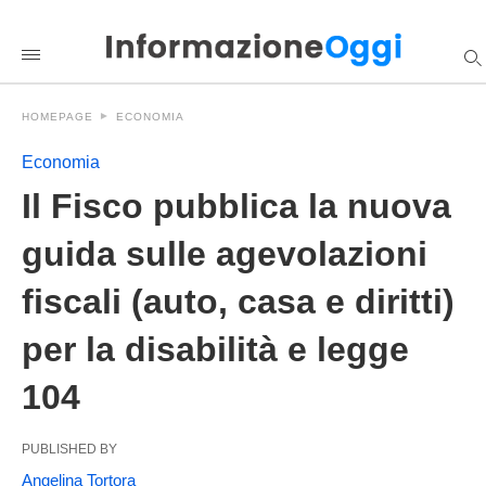
Il+Fisco+pubblica+la+nuova+guida+sulle+agevolazioni+fisc
informazioneoggi
/2026/05/04/il-
fisco-
pubblica-
la-
HOMEPAGE
ECONOMIA
nuova-
guida-
sulle-
Economia
agevolazioni-
fiscali-
Il Fisco pubblica la nuova
auto-
casa-
guida sulle agevolazioni
e-
diritti-
per-
fiscali (auto, casa e diritti)
la-
disabilita-
e-
per la disabilità e legge
legge-
104/amp/
104
PUBLISHED BY
Angelina Tortora