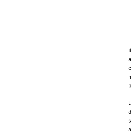
I
a
c
m
p
U
d
s
a