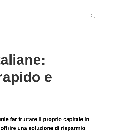
y
aliane:
s
q
h
rapido e
e
e far fruttare il proprio capitale in
ffrire una soluzione di risparmio