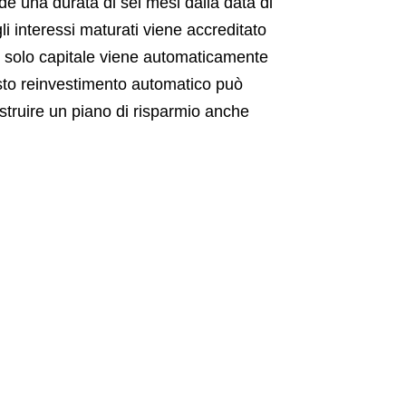
ede una durata di sei mesi dalla data di
li interessi maturati viene accreditato
l solo capitale viene automaticamente
esto reinvestimento automatico può
struire un piano di risparmio anche