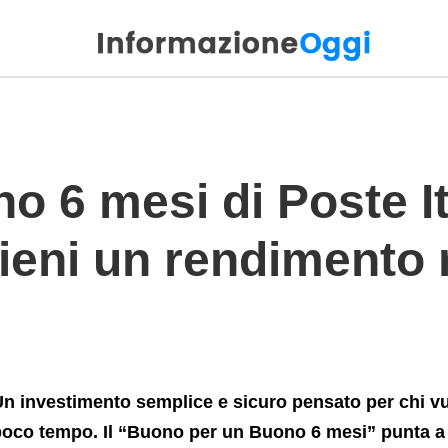
tieni+un+rendimento+rapido+e+garantito
no 6 mesi di Poste It
tieni un rendimento 
n investimento semplice e sicuro pensato per chi vuol
oco tempo. Il “Buono per un Buono 6 mesi” punta a o