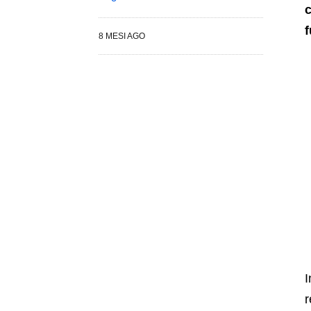
c
f
8 MESI AGO
I
r