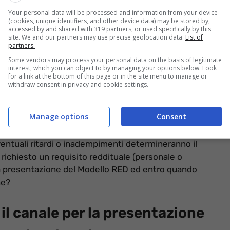
Your personal data will be processed and information from your device
(cookies, unique identifiers, and other device data) may be stored by,
accessed by and shared with 319 partners, or used specifically by this
site. We and our partners may use precise geolocation data.
List of
partners.
Some vendors may process your personal data on the basis of legitimate
interest, which you can object to by managing your options below. Look
for a link at the bottom of this page or in the site menu to manage or
withdraw consent in privacy and cookie settings.
Manage options
Consent
schia la sospensione dell’assegno (informazioneoggi.it)
ventuali ritardi o inadempimenti determineranno il
è richiesto un requisito reddituale (personale o
alla presentazione del Modello RED ed entro quando
ne?
il canale per la presentazione