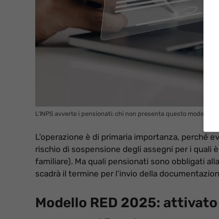
L’INPS avverte i pensionati: chi non presenta questo modello ri
L’operazione è di primaria importanza, perché e
rischio di sospensione degli assegni per i quali 
familiare). Ma quali pensionati sono obbligati 
scadrà il termine per l’invio della documentazio
Modello RED 2025: attivato 