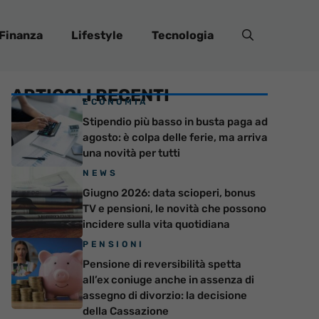
Finanza
Lifestyle
Tecnologia
ARTICOLI RECENTI
ECONOMIA
Stipendio più basso in busta paga ad
agosto: è colpa delle ferie, ma arriva
una novità per tutti
NEWS
Giugno 2026: data scioperi, bonus
TV e pensioni, le novità che possono
incidere sulla vita quotidiana
PENSIONI
Pensione di reversibilità spetta
all’ex coniuge anche in assenza di
assegno di divorzio: la decisione
della Cassazione