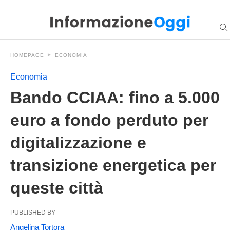
Bando+CCIAA%3A+fino+a+5.000+euro+a+fondo+perduto+per+di
informazioneoggi
/2025/05/17/bando-
cciaa-
fino-
a-
HOMEPAGE
ECONOMIA
5-
000-
euro-
Economia
a-
fondo-
Bando CCIAA: fino a 5.000
perduto-
per-
euro a fondo perduto per
digitalizzazione-
e-
transizione-
digitalizzazione e
energetica-
per-
queste-
transizione energetica per
citta/amp/
queste città
PUBLISHED BY
Angelina Tortora