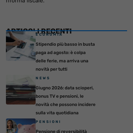
riforma fiscale.
ARTICOLI RECENTI
ECONOMIA
Stipendio più basso in busta
paga ad agosto: è colpa
delle ferie, ma arriva una
novità per tutti
NEWS
Giugno 2026: data scioperi,
bonus TV e pensioni, le
novità che possono incidere
sulla vita quotidiana
PENSIONI
Pensione di reversibilità