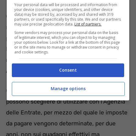
Your personal data will be processed and information from
your device (cookies, unique identifiers, and other device
data) may be stored by, accessed by and shared with 319
Ovviamente, chi dovrà pagare un’imposta
partners, or used specifically by this site. We and our partners
may use precise geolocation data.
List of partners.
meno elevata riceverà uno stipendio e una
Some vendors may process your personal data on the basis
pensione netti più ricchi. L’Esecutivo, però,
of legitimate interest, which you can object to by managing
your options below. Look for a link at the bottom of this page
or in the site menu to manage or withdraw consent in privacy
ha specificato che
ci sarà anche un’altra
and cookie settings.
novità fiscale: il
CPD
, ossia il
Concordato
Consent
Preventivo Biennale
.
Manage options
Consiste in un accordo che i contribuenti
possono scegliere di utilizzare con l’Agenzia
delle Entrate, per mezzo del quale le imposte
da pagare vengono determinate, per due
anni, non sui guadagni effettivi ma