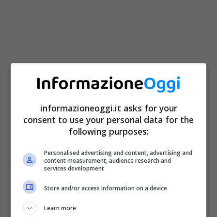
informazioneoggi.it asks for your
consent to use your personal data for the
following purposes:
23% per i redditi fino a 28 mila euro;
Personalised advertising and content, advertising and
35% per i redditi superiori a 28 mila e
content measurement, audience research and
services development
fino a 50 mila euro;
Store and/or access information on a device
43% per i redditi superiori a 50 mila
Learn more
euro.