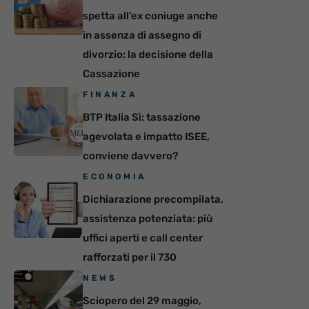
spetta all’ex coniuge anche
in assenza di assegno di
divorzio: la decisione della
Cassazione
FINANZA
BTP Italia Sì: tassazione
agevolata e impatto ISEE,
conviene davvero?
ECONOMIA
Dichiarazione precompilata,
assistenza potenziata: più
uffici aperti e call center
rafforzati per il 730
NEWS
Sciopero del 29 maggio,