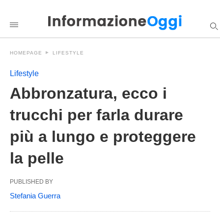
Abbronzatura%2C+ecco+i+trucchi+per+farla+durare+pi%C3%B
informazioneoggi
/2024/06/16/abbronzatura-
ecco-
i-
trucchi-
HOMEPAGE
LIFESTYLE
per-
farla-
durare-
Lifestyle
piu-
a-
Abbronzatura, ecco i
lungo-
e-
trucchi per farla durare
proteggere-
la-
pelle/amp/
più a lungo e proteggere
la pelle
PUBLISHED BY
Stefania Guerra