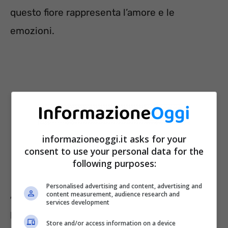
questo fiore rappresenta l’amore e le
emozioni.
informazioneoggi.it asks for your
consent to use your personal data for the
following purposes:
Personalised advertising and content, advertising and
A tantissime persone piace tale fiore, ma si
content measurement, audience research and
services development
potrebbe pensare sia difficile da coltivare, in
Store and/or access information on a device