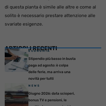
di questa pianta è simile alle altre e come al
solito è necessario prestare attenzione alle
svariate esigenze.
ARTICOLI RECENTI
ECONOMIA
Stipendio più basso in busta
paga ad agosto: è colpa
delle ferie, ma arriva una
novità per tutti
NEWS
Giugno 2026: data scioperi,
bonus TV e pensioni, le