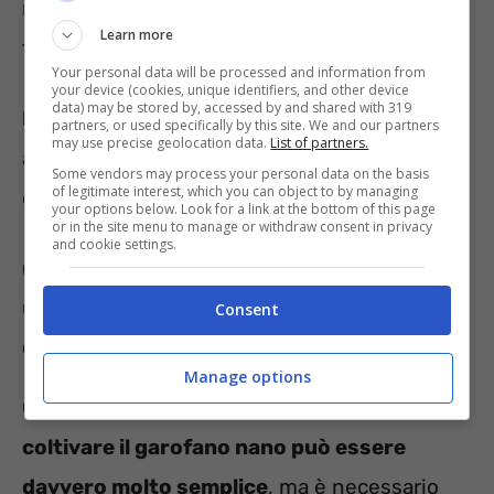
realtà con pochi consigli utili si può
Learn more
facilmente avere sul balcone bello e radioso.
Your personal data will be processed and information from
your device (cookies, unique identifiers, and other device
data) may be stored by, accessed by and shared with 319
LEGGI ANCHE
:
Fiori portafortuna, questi devi
partners, or used specifically by this site. We and our partners
may use precise geolocation data.
List of partners.
assolutamente tenerli in casa: la lista
Some vendors may process your personal data on the basis
of legitimate interest, which you can object to by managing
completa
your options below. Look for a link at the bottom of this page
or in the site menu to manage or withdraw consent in privacy
and cookie settings.
Coltivare il garofano nano può essere
una vera passeggiata: ecco gli step
Consent
da seguire
Manage options
Come anticipato nel paragrafo precedente,
coltivare il garofano nano può essere
davvero molto semplice
, ma è necessario