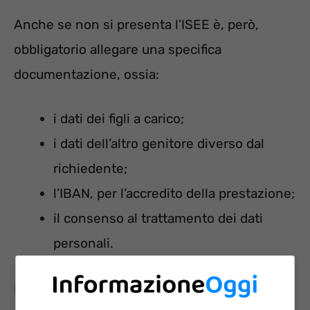
Anche se non si presenta l’ISEE è, però,
obbligatorio allegare una specifica
documentazione, ossia:
i dati dei figli a carico;
i dati dell’altro genitore diverso dal
richiedente;
l’IBAN, per l’accredito della prestazione;
il consenso al trattamento dei dati
personali.
In presenza di specifiche condizioni, l’INPS