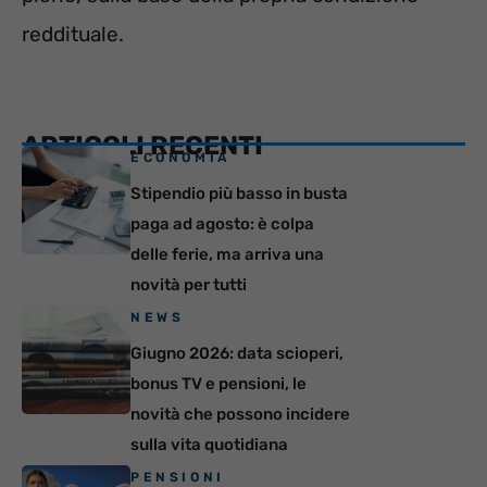
reddituale.
ARTICOLI RECENTI
ECONOMIA
Stipendio più basso in busta
paga ad agosto: è colpa
delle ferie, ma arriva una
novità per tutti
NEWS
Giugno 2026: data scioperi,
bonus TV e pensioni, le
novità che possono incidere
sulla vita quotidiana
PENSIONI