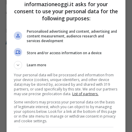
potrebbe richiedere di allegare certificazioni
informazioneoggi.it asks for your
consent to use your personal data for the
aggiuntive.
following purposes:
Leggi anche: “
Assegno unico figli a carico:
Personalised advertising and content, advertising and
content measurement, audience research and
più ricco da gennaio 2024, i nuovi importi
“.
services development
Store and/or access information on a device
Learn more
Your personal data will be processed and information from
your device (cookies, unique identifiers, and other device
data) may be stored by, accessed by and shared with 319
partners, or used specifically by this site. We and our partners
may use precise geolocation data.
List of partners.
Some vendors may process your personal data on the basis
of legitimate interest, which you can object to by managing
your options below. Look for a link at the bottom of this page
or in the site menu to manage or withdraw consent in privacy
and cookie settings.