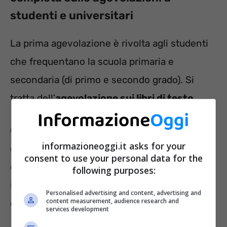
studenti e universitari
La prima agevolazione è rivolta agli studenti
che frequentano la scuola primaria e
secondaria (di primo e secondo grado). Si
tratta dell’
agevolazione sui libri di testo
.
Gli importi possono cambiare perché i
informazioneoggi.it asks for your
contributi sono erogati su base regionale e
consent to use your personal data for the
comunale. Per ottenerli è necessario visitare
following purposes:
il sito internet della Regione o del Comune di
Personalised advertising and content, advertising and
content measurement, audience research and
competenza e verificare se il bonus è attivo.
services development