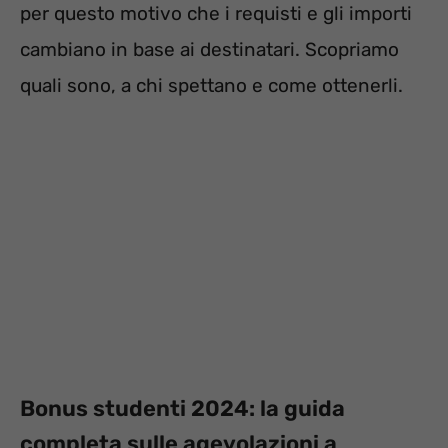
per questo motivo che i requisti e gli importi
cambiano in base ai destinatari. Scopriamo
quali sono, a chi spettano e come ottenerli.
Bonus studenti 2024: la guida
completa sulle agevolazioni a