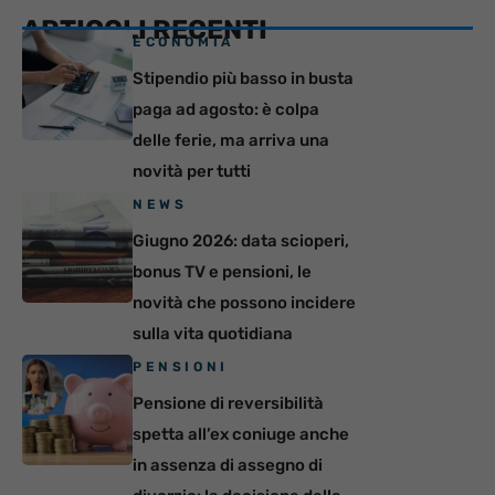
ARTICOLI RECENTI
ECONOMIA
Stipendio più basso in busta
paga ad agosto: è colpa
delle ferie, ma arriva una
novità per tutti
NEWS
Giugno 2026: data scioperi,
bonus TV e pensioni, le
novità che possono incidere
sulla vita quotidiana
PENSIONI
Pensione di reversibilità
spetta all’ex coniuge anche
in assenza di assegno di