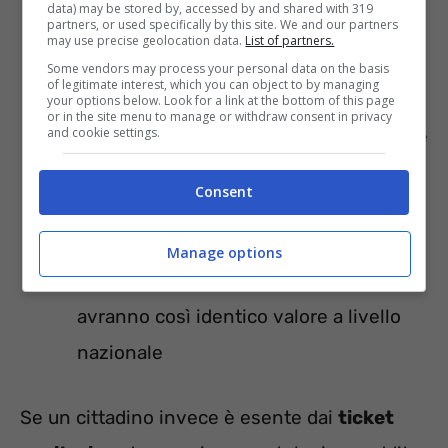
data) may be stored by, accessed by and shared with 319
partners, or used specifically by this site. We and our partners
nuovi esami e i trattamenti aggiuntivi
may use precise geolocation data.
List of partners.
previsti dalla
revisione Lea
(Livelli di
Some vendors may process your personal data on the basis
of legitimate interest, which you can object to by managing
essenziali di assistenza), avente lo
your options below. Look for a link at the bottom of this page
or in the site menu to manage or withdraw consent in privacy
and cookie settings.
scopo di aggiornare e rendere uniforme
l’offerta di assistenza sanitaria in tutta
Consent
Italia
saranno altresì
ridefiniti i prezzi delle
Manage options
varie prestazioni, visite ed esami
, che
avranno così identico valore a livello
nazionale
Se un cittadino invece è esente dai
ticket