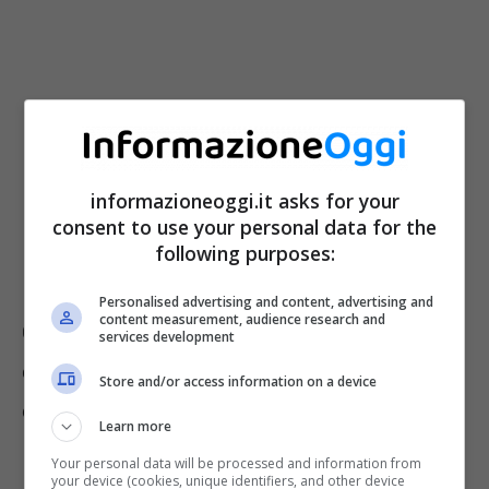
informazioneoggi.it asks for your
consent to use your personal data for the
following purposes:
Personalised advertising and content, advertising and
content measurement, audience research and
Con nuove tariffe di identico importo
services development
ovunque, da quest’anno lo scenario è
Store and/or access information on a device
essenzialmente questo:
Learn more
Your personal data will be processed and information from
saranno in vigore le nuove visite, i
your device (cookies, unique identifiers, and other device