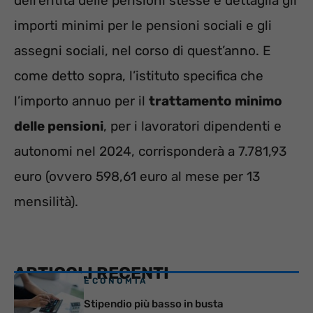
dell’entità delle pensioni stesse e dettaglia gli
importi minimi per le pensioni sociali e gli
assegni sociali, nel corso di quest’anno. E
come detto sopra, l’istituto specifica che
l’importo annuo per il
trattamento minimo
delle pensioni
, per i lavoratori dipendenti e
autonomi nel 2024, corrisponderà a 7.781,93
euro (ovvero 598,61 euro al mese per 13
mensilità).
ARTICOLI RECENTI
ECONOMIA
Stipendio più basso in busta