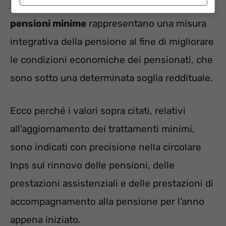
In sintesi, la legge vigente indica che le
pensioni minime
rappresentano una misura
integrativa della pensione al fine di migliorare
le condizioni economiche dei pensionati, che
sono sotto una determinata soglia reddituale.
Ecco perché i valori sopra citati, relativi
all’aggiornamento dei trattamenti minimi,
sono indicati con precisione nella circolare
Inps sul rinnovo delle pensioni, delle
prestazioni assistenziali e delle prestazioni di
accompagnamento alla pensione per l’anno
appena iniziato.