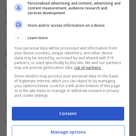
Personalised advertising and content, advertising and
content measurement, audience research and
permette l’aumento periodico delle
pensioni
services development
minime
per adeguarle – almeno in parte –
Store and/or access information on a device
all’inflazione e al costo della vita. Forse non
Learn more
tutti sanno che la pensione minima, o
Your personal data will be processed and information from
your device (cookies, unique identifiers, and other device
integrazione al trattamento minimo
, fu
data) may be stored by, accessed by and shared with 319
partners, or used specifically by this site. We and our partners
introdotta dalla legge n. 638 del 1983. Il testo
may use precise geolocation data.
List of partners.
se ne occupò compiutamente e dispose
Some vendors may process your personal data on the basis
of legitimate interest, which you can object to by managing
your options below. Look for a link at the bottom of this page
all’art. 6 il diritto del pensionato a conseguire
or in the site menu to manage or withdraw consent in privacy
and cookie settings.
un assegno, che contribuisca ad una vita
dignitosa (pur tenuto conto dei requisiti per la
Consent
pensione minima correlati al reddito).
Manage options