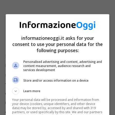
informazioneoggi.it asks for your
consent to use your personal data for the
following purposes:
L’ultimo in questo senso è architettato moto
Personalised advertising and content, advertising and
bene, tanto che un giovane ha perso più di 30
content measurement, audience research and
services development
mila euro, i risparmi di tutta la vita.
Forse la
Store and/or access information on a device
vittima ha agito un po’ ingenuamente, ma
Learn more
questo non significa che – magari presi da
Your personal data will be processed and information from
mille distrazioni – non possa capitare a
your device (cookies, unique identifiers, and other device
data) may be stored by, accessed by and shared with 319
chiunque di noi.
partners, or used specifically by this site. We and our partners