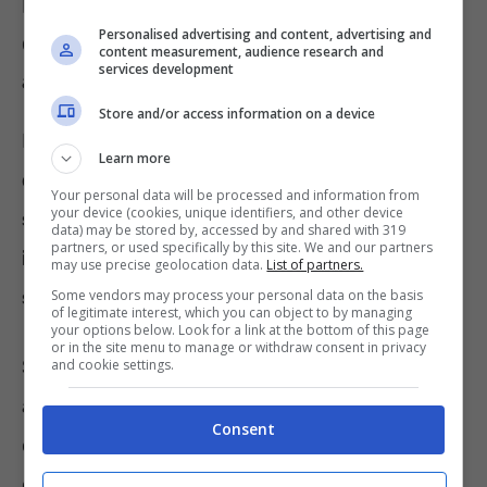
Rivalutazione pensioni: come capire a
Personalised advertising and content, advertising and
quale scaglione di reddito si
content measurement, audience research and
services development
appartiene?
Store and/or access information on a device
Nel caso in cui la
pensione lorda superi solo
Learn more
di qualche euro l’importo stabilito per una
Your personal data will be processed and information from
your device (cookies, unique identifiers, and other device
specifica fascia
, la rivalutazione
si applica
data) may be stored by, accessed by and shared with 319
partners, or used specifically by this site. We and our partners
interamente con l’aliquota dello scaglione
may use precise geolocation data.
List of partners.
successivo
?
Some vendors may process your personal data on the basis
of legitimate interest, which you can object to by managing
your options below. Look for a link at the bottom of this page
or in the site menu to manage or withdraw consent in privacy
Sì, in queste ipotesi l’aliquota si riferisce
and cookie settings.
all’intero importo della pensione. Di
Consent
conseguenza, anche se si sfora l’ammontare
di uno scaglione per poco,
si applicano le