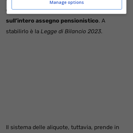
Manage options
condizioni previste per quello successivo
,
sull’intero assegno pensionistico
. A
stabilirlo è la
Legge di Bilancio 2023
.
Il sistema delle aliquote, tuttavia, prende in