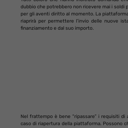
dubbio che potrebbero non ricevere mai i soldi
per gli aventi diritto al momento. La piattaform
riaprirà per permettere l’invio delle nuove is
finanziamento e dal suo importo.
Nel frattempo è bene “ripassare” i requisiti di
caso di riapertura della piattaforma. Possono 