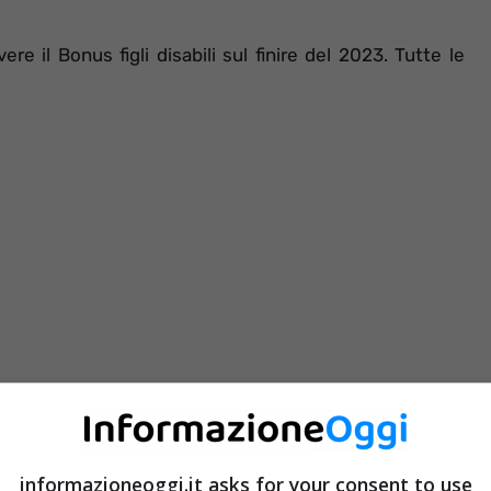
re il Bonus figli disabili sul finire del 2023. Tutte le
informazioneoggi.it asks for your consent to use