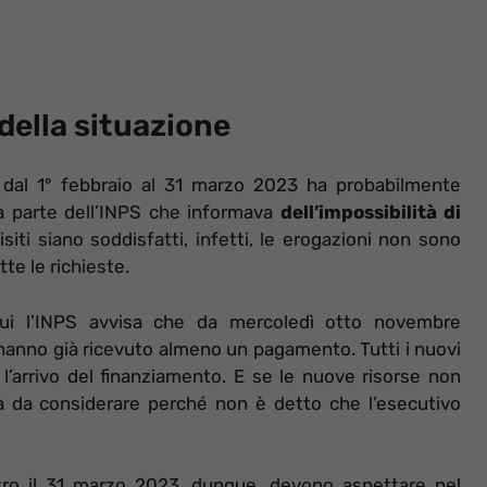
 della situazione
i dal 1° febbraio al 31 marzo 2023 ha probabilmente
a parte dell’INPS che informava
dell’impossibilità di
siti siano soddisfatti, infetti, le erogazioni non sono
te le richieste.
cui l’INPS avvisa che da mercoledì otto novembre
hanno già ricevuto almeno un pagamento. Tutti i nuovi
l’arrivo del finanziamento. E se le nuove risorse non
à da considerare perché non è detto che l’esecutivo
tro il 31 marzo 2023, dunque, devono aspettare nel