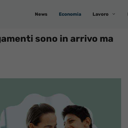
News
Economia
Lavoro
pagamenti sono in arrivo ma