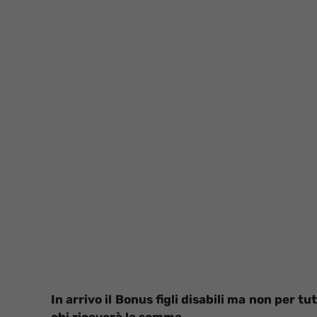
In arrivo il Bonus figli disabili ma non per t
chi riceverà la somma.