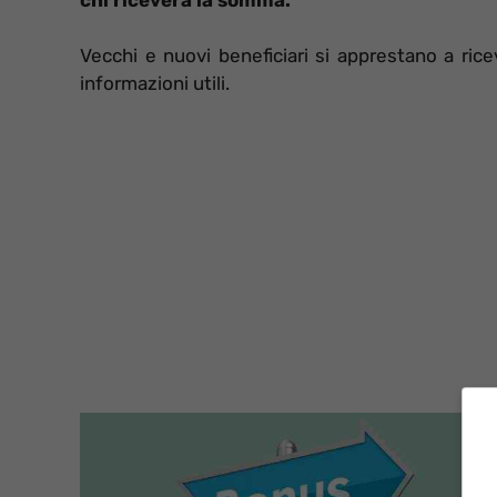
Vecchi e nuovi beneficiari si apprestano a riceve
informazioni utili.