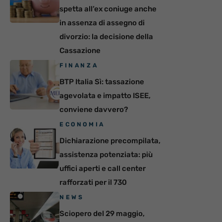
spetta all’ex coniuge anche
in assenza di assegno di
divorzio: la decisione della
Cassazione
FINANZA
BTP Italia Sì: tassazione
agevolata e impatto ISEE,
conviene davvero?
ECONOMIA
Dichiarazione precompilata,
assistenza potenziata: più
uffici aperti e call center
rafforzati per il 730
NEWS
Sciopero del 29 maggio,