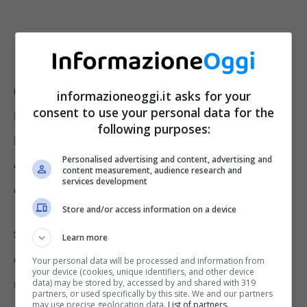
Comportamento Amichevole
: Osservate il
informazioneoggi.it asks for your
consent to use your personal data for the
linguaggio del corpo
. Un gatto rilassato avrà
following purposes:
le orecchie dritte, la coda eretta e il pelo
Personalised advertising and content, advertising and
disteso. Questi sono segni di un
content measurement, audience research and
services development
comportamento amichevole.
Store and/or access information on a device
Sibilo e Grugnito
: Se i gatti emettono suoni
Learn more
come sibili o grugniti, è importante separarli e
Your personal data will be processed and information from
your device (cookies, unique identifiers, and other device
ritentare l’introduzione in un secondo
data) may be stored by, accessed by and shared with 319
partners, or used specifically by this site. We and our partners
may use precise geolocation data.
List of partners.