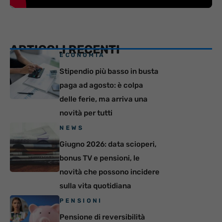
ARTICOLI RECENTI
ECONOMIA
Stipendio più basso in busta
paga ad agosto: è colpa
delle ferie, ma arriva una
novità per tutti
NEWS
Giugno 2026: data scioperi,
bonus TV e pensioni, le
novità che possono incidere
sulla vita quotidiana
PENSIONI
Pensione di reversibilità