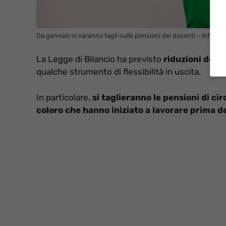
Da gennaio ci saranno tagli sulle pensioni dei docenti – Informa
La Legge di Bilancio ha previsto
riduzioni delle
qualche strumento di flessibilità in uscita.
In particolare,
si taglieranno le pensioni di ci
coloro che hanno iniziato a lavorare prima del 