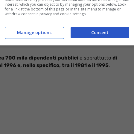
interest, which you can object to by managing your options below. Look
for a link at the bottom of this page or in the site menu to manage or
withdraw consent in privacy and cookie settings.
zioneOggi.it
Manage options
Consent
 pensioni fino a 11 mila euro
, se si sceglie di aderire a
rca 700 mila dipendenti pubblici
e soprattutto
di
1996 e, nello specifico, tra il 1981 e il 1995
.