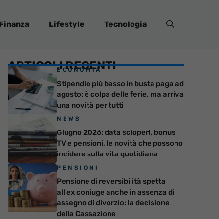
Finanza
Lifestyle
Tecnologia
ARTICOLI RECENTI
ECONOMIA
Stipendio più basso in busta paga ad
agosto: è colpa delle ferie, ma arriva
una novità per tutti
NEWS
Giugno 2026: data scioperi, bonus
TV e pensioni, le novità che possono
incidere sulla vita quotidiana
PENSIONI
Pensione di reversibilità spetta
all’ex coniuge anche in assenza di
assegno di divorzio: la decisione
della Cassazione