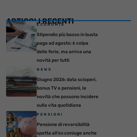
ARTICOLI RECENTI
ECONOMIA
Stipendio più basso in busta
paga ad agosto: è colpa
delle ferie, ma arriva una
novità per tutti
NEWS
Giugno 2026: data scioperi,
bonus TV e pensioni, le
novità che possono incidere
sulla vita quotidiana
PENSIONI
Pensione di reversibilità
spetta all’ex coniuge anche