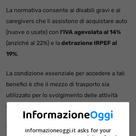
La normativa consente ai disabili gravi e ai
caregivers che li assistono di acquistare auto
(nuove o usate) con
l’IVA agevolata al 14%
(anziché al 22%) e la
detrazione IRPEF al
19%
.
La condizione essenziale per accedere a tali
benefici è che il mezzo di trasporto sia
utilizzato per lo svolgimento delle attività
quotidiane in favore del disabile.
La
Legge 104 del 1992
consente, inoltre, di
informazioneoggi.it asks for your