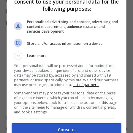
usufruire dell’esenzione dal pagamento del
consent to use your personal data for the
following purposes:
bollo auto e dell’imposta di trascrizione sui
passaggi di proprietà
.
Personalised advertising and content, advertising and
content measurement, audience research and
services development
Store and/or access information on a device
Learn more
Your personal data will be processed and information from
your device (cookies, unique identifiers, and other device
data) may be stored by, accessed by and shared with 319
partners, or used specifically by this site. We and our partners
may use precise geolocation data.
List of partners.
Some vendors may process your personal data on the basis
of legitimate interest, which you can object to by managing
your options below. Look for a link at the bottom of this page
or in the site menu to manage or withdraw consent in privacy
and cookie settings.
Possono richiedere l’agevolazione i sordi, i
non vedenti e soggetti affetti da una disabilità
Consent