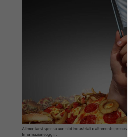
Alimentarsi spesso con cibi industriali e altamente processati n
Informazioneoggi.it