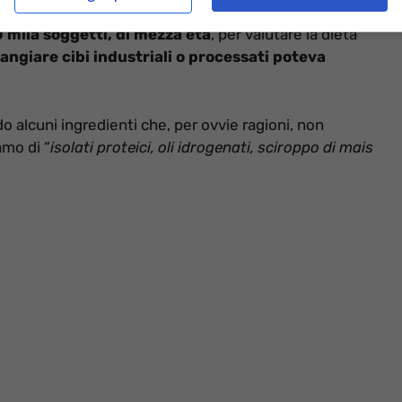
0 mila soggetti, di mezza età
, per valutare la dieta
angiare cibi industriali o processati poteva
o alcuni ingredienti che, per ovvie ragioni, non
amo di “
isolati proteici, oli idrogenati, sciroppo di mais