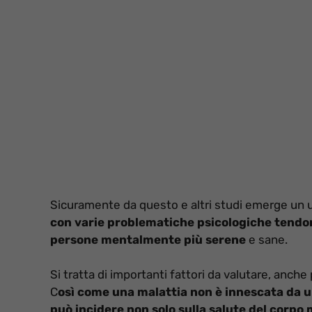
Sicuramente da questo e altri studi emerge un ul
con varie problematiche psicologiche tendon
persone mentalmente più serene
e sane.
Si tratta di importanti fattori da valutare, anche 
C
osì come una malattia non è innescata da u
può incidere non solo sulla salute del corpo