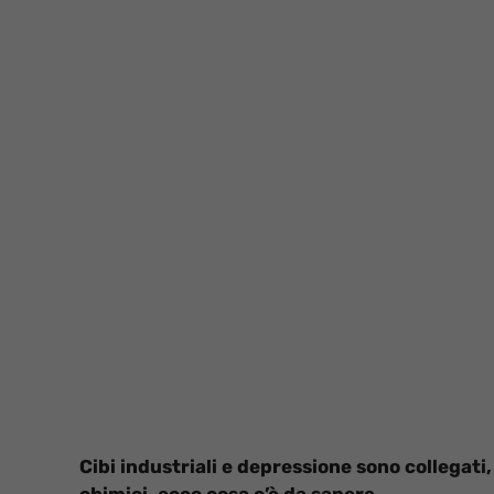
Cibi industriali e depressione sono collegati,
chimici, ecco cosa c’è da sapere.