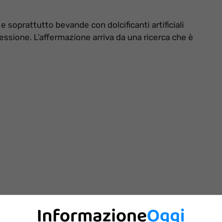
e soprattutto bevande con dolcificanti artificiali
essione. L’affermazione arriva da una ricerca che è