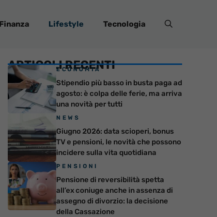
Finanza
Lifestyle
Tecnologia
ARTICOLI RECENTI
ECONOMIA
Stipendio più basso in busta paga ad
agosto: è colpa delle ferie, ma arriva
una novità per tutti
NEWS
Giugno 2026: data scioperi, bonus
TV e pensioni, le novità che possono
incidere sulla vita quotidiana
PENSIONI
Pensione di reversibilità spetta
all’ex coniuge anche in assenza di
assegno di divorzio: la decisione
della Cassazione