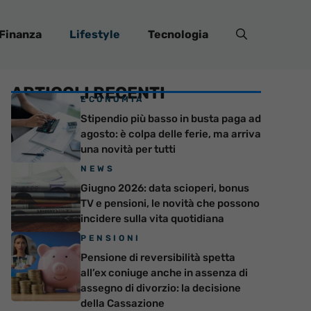
Finanza
Lifestyle
Tecnologia
ARTICOLI RECENTI
ECONOMIA
Stipendio più basso in busta paga ad
agosto: è colpa delle ferie, ma arriva
una novità per tutti
NEWS
Giugno 2026: data scioperi, bonus
TV e pensioni, le novità che possono
incidere sulla vita quotidiana
PENSIONI
Pensione di reversibilità spetta
all’ex coniuge anche in assenza di
assegno di divorzio: la decisione
della Cassazione