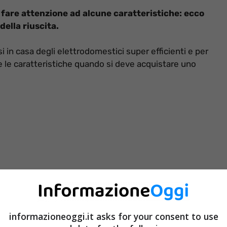
 fare attenzione ad alcune caratteristiche: ecco
della riuscita.
i in casa degli elettrodomestici super efficienti e per
 le caratteristiche quando si deve acquistare uno
informazioneoggi.it asks for your consent to use