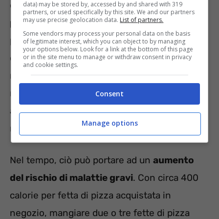
del 10% delle calorie totali giornaliere
data) may be stored by, accessed by and shared with 319
partners, or used specifically by this site. We and our partners
may use precise geolocation data.
List of partners.
provenienti da grassi saturi
. Una fetta di
Some vendors may process your personal data on the basis
pizza acquistata in negozio può contenere
of legitimate interest, which you can object to by managing
your options below. Look for a link at the bottom of this page
circa il 20% della quantità giornaliera
or in the site menu to manage or withdraw consent in privacy
and cookie settings.
raccomandata di grassi saturi. Se mangi
regolarmente molte fette di pizza, il tuo
Consent
apporto di grassi potrebbe superare il limite
Manage options
raccomandato.
Nel tempo, ciò può portare ad un
aumento
del rischio di malattie gravi
. Con circa 400
calorie per fetta di pizza acquistata in
negozio, mangiare due o tre fette di pizza