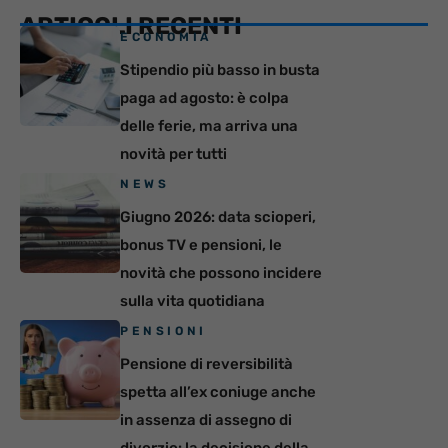
ARTICOLI RECENTI
ECONOMIA
Stipendio più basso in busta
paga ad agosto: è colpa
delle ferie, ma arriva una
novità per tutti
NEWS
Giugno 2026: data scioperi,
bonus TV e pensioni, le
novità che possono incidere
sulla vita quotidiana
PENSIONI
Pensione di reversibilità
spetta all’ex coniuge anche
in assenza di assegno di
divorzio: la decisione della