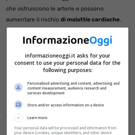
che ostruiscono le arterie e possono
aumentare il rischio
di malattie cardiache
.
informazioneoggi.it asks for your
consent to use your personal data for the
following purposes:
Personalised advertising and content, advertising and
content measurement, audience research and
services development
Store and/or access information on a device
Le linee guida dietetiche per gli europei 2015-
Learn more
2020 raccomandano di consumare non più
Your personal data will be processed and information from
your device (cookies, unique identifiers, and other device