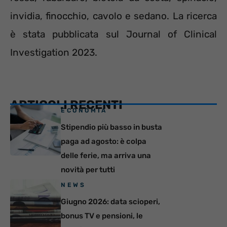
invidia, finocchio, cavolo e sedano. La ricerca
è stata pubblicata sul Journal of Clinical
Investigation 2023.
ARTICOLI RECENTI
ECONOMIA
Stipendio più basso in busta
paga ad agosto: è colpa
delle ferie, ma arriva una
novità per tutti
NEWS
Giugno 2026: data scioperi,
bonus TV e pensioni, le