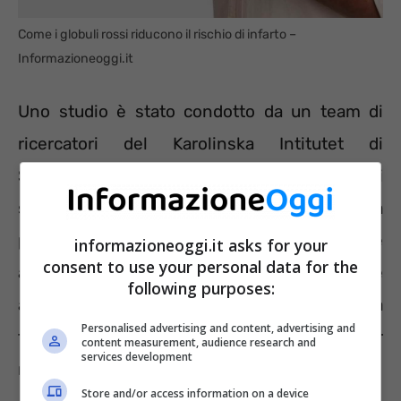
Come i globuli rossi riducono il rischio di infarto –
Informazioneoggi.it
Uno studio è stato condotto da un team di
ricercatori del Karolinska Intitutet di
Stoccolma e ha riportato risultati
sorprendenti. La protezione del cuore da
parte dei globuli rossi si può rafforzare
informazioneoggi.it asks for your
consent to use your personal data for the
attraverso una dieta specifica che include
following purposes:
alimenti ricchi di nitrati. Rucola e verdure a
Personalised advertising and content, advertising and
foglie verde sono, dunque, indispensabili per
content measurement, audience research and
services development
ridurre il rischio di insorgenza dell’infarto.
Store and/or access information on a device