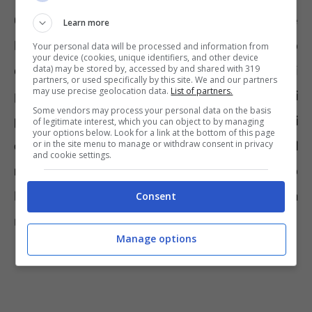
Compito dei globuli rossi è di trasportare
Learn more
l’ossigeno dai polmoni alle cellule del nostro
Your personal data will be processed and information from
your device (cookies, unique identifiers, and other device
corso e l’anidride carbonica dalle cellule ai
data) may be stored by, accessed by and shared with 319
partners, or used specifically by this site. We and our partners
may use precise geolocation data.
List of partners.
polmoni. Parallelamente
i globuli rossi
Some vendors may process your personal data on the basis
proteggono l’organismo da lesioni
of legitimate interest, which you can object to by managing
your options below. Look for a link at the bottom of this page
cardiache provocate dall’infarto del
or in the site menu to manage or withdraw consent in privacy
and cookie settings.
miocardio
. La protezione aumenta, secondo
lo studio, nelle persone che mangiano molta
Consent
rucola e verdure a foglie verdi.
Manage options