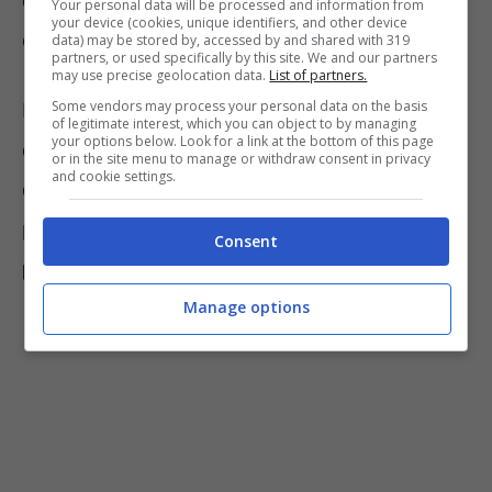
correre il rischio di non stare attenti al
Your personal data will be processed and information from
your device (cookies, unique identifiers, and other device
contesto nella fase di attraversamento.
data) may be stored by, accessed by and shared with 319
partners, or used specifically by this site. We and our partners
may use precise geolocation data.
List of partners.
Some vendors may process your personal data on the basis
La nascita di tale progetto si fonda sulla
of legitimate interest, which you can object to by managing
your options below. Look for a link at the bottom of this page
consapevolezza che sempre più pedoni,
or in the site menu to manage or withdraw consent in privacy
and cookie settings.
camminando mentre sono intenti a guardare i
propri smartphone, di frequente
non
Consent
prestano attenzione alla strada.
Manage options