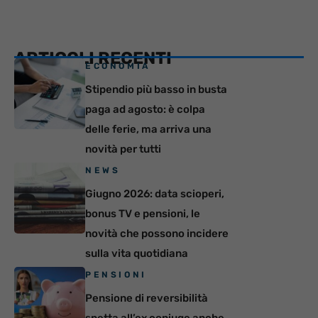
ARTICOLI RECENTI
ECONOMIA
Stipendio più basso in busta
paga ad agosto: è colpa
delle ferie, ma arriva una
novità per tutti
NEWS
Giugno 2026: data scioperi,
bonus TV e pensioni, le
novità che possono incidere
sulla vita quotidiana
PENSIONI
Pensione di reversibilità
spetta all’ex coniuge anche