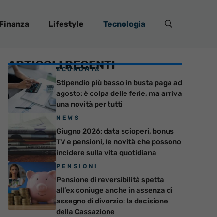
Finanza
Lifestyle
Tecnologia
ARTICOLI RECENTI
ECONOMIA
Stipendio più basso in busta paga ad
agosto: è colpa delle ferie, ma arriva
una novità per tutti
NEWS
Giugno 2026: data scioperi, bonus
TV e pensioni, le novità che possono
incidere sulla vita quotidiana
PENSIONI
Pensione di reversibilità spetta
all’ex coniuge anche in assenza di
assegno di divorzio: la decisione
della Cassazione