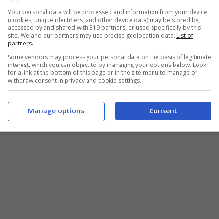
Your personal data will be processed and information from your device
(cookies, unique identifiers, and other device data) may be stored by,
isogna soffermarsi su quest’ultime che possono creare
accessed by and shared with 319 partners, or used specifically by this
l’elenco recente di queste applicazioni.
site. We and our partners may use precise geolocation data.
List of
partners.
Some vendors may process your personal data on the basis of legitimate
 il modo maggiormente efficace per individuare e
interest, which you can object to by managing your options below. Look
ra le più importanti regole da tener presente vi è quella
for a link at the bottom of this page or in the site menu to manage or
withdraw consent in privacy and cookie settings.
positivi, soltanto di app sicure.
Manage options
Consent