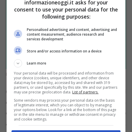
informazioneoggi.it asks for your
consent to use your personal data for the
following purposes:
Personalised advertising and content, advertising and
content measurement, audience research and
services development
Store and/or access information on a device
Learn more
Your personal data will be processed and information from
Periodo di comporto, i dettagli nel CCNL – Informazioneoggi.it
your device (cookies, unique identifiers, and other device
data) may be stored by, accessed by and shared with 319
partners, or used specifically by this site. We and our partners
Occorre sapere, poi, che esistono due metodi
may use precise geolocation data.
List of partners.
Some vendors may process your personal data on the basis
diversi per conteggiare il periodo in
of legitimate interest, which you can object to by managing
your options below. Look for a link at the bottom of this page
questione. C’è il comporto secco che conta le
or in the site menu to manage or withdraw consent in privacy
and cookie settings.
assenze di una sola malattia e, dunque,