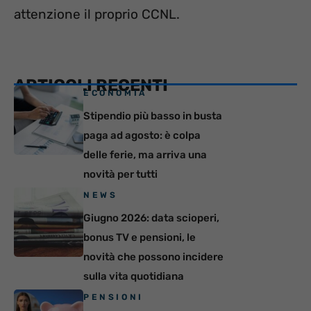
attenzione il proprio CCNL.
ARTICOLI RECENTI
ECONOMIA
Stipendio più basso in busta
paga ad agosto: è colpa
delle ferie, ma arriva una
novità per tutti
NEWS
Giugno 2026: data scioperi,
bonus TV e pensioni, le
novità che possono incidere
sulla vita quotidiana
PENSIONI