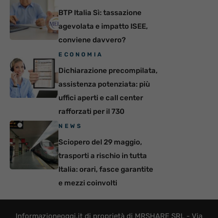
BTP Italia Sì: tassazione
agevolata e impatto ISEE,
conviene davvero?
ECONOMIA
Dichiarazione precompilata,
assistenza potenziata: più
uffici aperti e call center
rafforzati per il 730
NEWS
Sciopero del 29 maggio,
trasporti a rischio in tutta
Italia: orari, fasce garantite
e mezzi coinvolti
Informazioneoggi.it di proprietà di MRSHARE SRL - Via