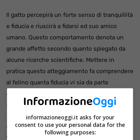
Il gatto percepirà un forte senso di tranquillità
e fiducia e riuscirà a fidarsi ed suo amico
umano. Questo comportamento denota un
grande affetto secondo quanto spiegato da
alcune ricerche scientifiche. Mettere in
pratica questo atteggiamento fa comprendere
al felino quanta fiducia vi sia da parte
dell’essere umano nei suo confronti e questa
sarà poi reciproca.
informazioneoggi.it asks for your
consent to use your personal data for the
Anche i colpetti sulla testa possono essere
following purposes:
un ottimo modo per far capire al felino