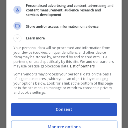
Personalised advertising and content, advertising and
l’affetto che si prova nei suoi confronti
.
content measurement, audience research and
services development
Questo comportamento è messo in atto dai
Store and/or access information on a device
felini all’interno della colonia d’appartenenza
così da lasciare il proprio odore sul capo di un
Learn more
altro gatto.
Your personal data will be processed and information from
your device (cookies, unique identifiers, and other device
data) may be stored by, accessed by and shared with 319
partners, or used specifically by this site. We and our partners
Gatto, come dimostrare il proprio
may use precise geolocation data.
List of partners.
Some vendors may process your personal data on the basis
affetto? Alcuni consigli utili
of legitimate interest, which you can object to by managing
your options below. Look for a link at the bottom of this page
or in the site menu to manage or withdraw consent in privacy
Come anticipato, vi sono diversi modi per far
and cookie settings.
sentire al proprio gatto domestico l’affetto
Consent
provato ed oltre a quelli spiegati nel paragrafo
precedente, ve ne sono altri altrettanto
Manage options