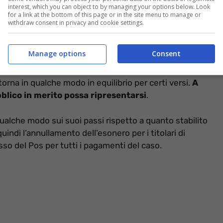
interest, which you can object to by managing your options below. Look
for a link at the bottom of this page or in the site menu to manage or
withdraw consent in privacy and cookie settings.
Manage options
Consent
 per le tabaccherie italiane. Il provvedimento
na in qualche modo in equilibrio per certi versi.
A
bblico in merito possa ripresentarsi
.
ualche modo sui suoi passi rispetto a quanto stabilito
 quindi l’annullamento dell’esonero per i titolari di
sso del Pos per tutti i pagamenti del caso.