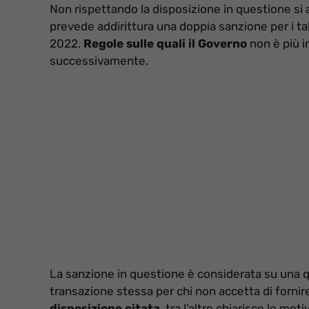
Non rispettando la disposizione in questione s
prevede addirittura una doppia sanzione per i taba
2022.
Regole sulle quali il Governo
non è più i
successivamente.
La sanzione in questione è considerata su una quo
transazione stessa per chi non accetta di fornir
disposizione citata
, tra l’altro chiarisce le mo