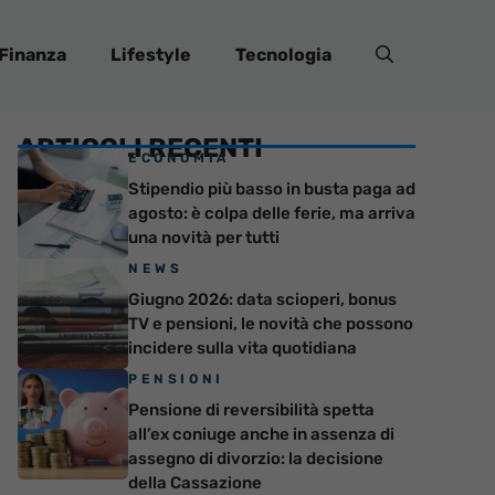
Finanza
Lifestyle
Tecnologia
ARTICOLI RECENTI
ECONOMIA
Stipendio più basso in busta paga ad
agosto: è colpa delle ferie, ma arriva
una novità per tutti
NEWS
Giugno 2026: data scioperi, bonus
TV e pensioni, le novità che possono
incidere sulla vita quotidiana
PENSIONI
Pensione di reversibilità spetta
all’ex coniuge anche in assenza di
assegno di divorzio: la decisione
della Cassazione