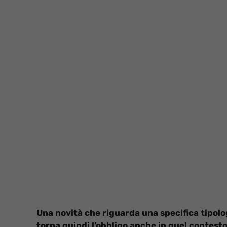
Una novità che riguarda una specifica tipolo
torna quindi l’obbligo anche in quel contesto