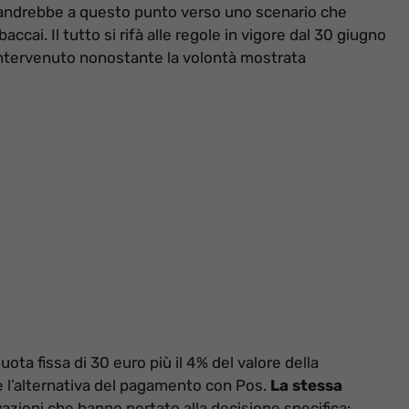
i andrebbe a questo punto verso uno scenario che
ccai. Il tutto si rifà alle regole in vigore dal 30 giugno
ntervenuto nonostante la volontà mostrata
ta fissa di 30 euro più il 4% del valore della
e l’alternativa del pagamento con Pos.
La stessa
tivazioni che hanno portato alla decisione specifica: