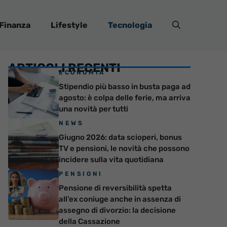
Finanza
Lifestyle
Tecnologia
ARTICOLI RECENTI
ECONOMIA
Stipendio più basso in busta paga ad
agosto: è colpa delle ferie, ma arriva
una novità per tutti
NEWS
Giugno 2026: data scioperi, bonus
TV e pensioni, le novità che possono
incidere sulla vita quotidiana
PENSIONI
Pensione di reversibilità spetta
all’ex coniuge anche in assenza di
assegno di divorzio: la decisione
della Cassazione