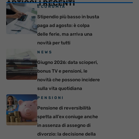
ARTICOLI RECENTI
ECONOMIA
Stipendio più basso in busta
paga ad agosto: è colpa
delle ferie, ma arriva una
novità per tutti
NEWS
Giugno 2026: data scioperi,
bonus TV e pensioni, le
novità che possono incidere
sulla vita quotidiana
PENSIONI
Pensione di reversibilità
spetta all’ex coniuge anche
in assenza di assegno di
divorzio: la decisione della