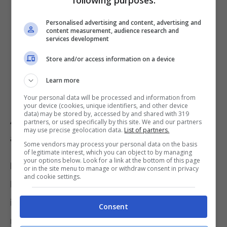
Personalised advertising and content, advertising and
content measurement, audience research and
services development
Store and/or access information on a device
Learn more
Your personal data will be processed and information from
your device (cookies, unique identifiers, and other device
data) may be stored by, accessed by and shared with 319
Assegno di inclusione, strumento di
partners, or used specifically by this site. We and our partners
may use precise geolocation data.
List of partners.
attivazione e altri elementi
Some vendors may process your personal data on the basis
of legitimate interest, which you can object to by managing
your options below. Look for a link at the bottom of this page
Il datore di lavoro privato
che assume chi
or in the site menu to manage or withdraw consent in privacy
and cookie settings.
beneficia di tale misura con contratto a tempo
indeterminato, tra cui l’apprendistato, vede il
Consent
riconoscimento, al massimo per
dodici mesi,