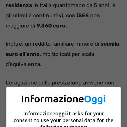
residenza
in Italia quantomeno da 5 anni, e
gli ultimi 2 continuativi, con
iSEE
non
maggiore di
9.360 euro.
Inoltre, un reddito familiare minore di
seimila
euro all’anno,
moltiplicati per scala
d’equivalenza.
L’erogazione della prestazione avviene non
oltre i diciotto mesi e si può rinnovare, previa
sospensione di un mese, per altri 12 mesi.
informazioneoggi.it asks for your
consent to use your personal data for the
following purposes: