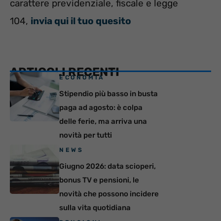
carattere previdenziale, fiscale e legge
104,
invia qui il tuo quesito
ARTICOLI RECENTI
ECONOMIA
Stipendio più basso in busta
paga ad agosto: è colpa
delle ferie, ma arriva una
novità per tutti
NEWS
Giugno 2026: data scioperi,
bonus TV e pensioni, le
novità che possono incidere
sulla vita quotidiana