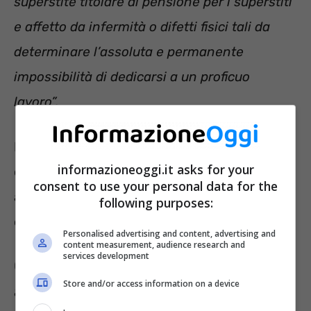
superstite titolare di pensione per i superstiti
e affetto da infermità o difetti fisici tali da
determinare l’assoluta e permanente
impossibilità di dedicarsi a un proficuo
lavoro”.
L’Istituto Nazionale della Previdenza Sociale
informazioneoggi.it asks for your
con la circolare n. 98/98 ha dichiarato di
consent to use your personal data for the
accogliere le domande in giacenza nei limiti
following purposes:
della
prescrizione quinquennale
.
Personalised advertising and content, advertising and
content measurement, audience research and
services development
Come presentare domanda di
Store and/or access information on a device
assegno al nucleo familiare in