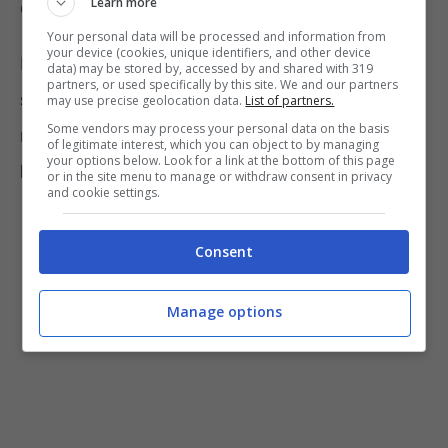
caso di pensione di reversibilità
Learn more
Your personal data will be processed and information from
your device (cookies, unique identifiers, and other device
La domanda per gli assegno familiari al
data) may be stored by, accessed by and shared with 319
partners, or used specifically by this site. We and our partners
superstite bisogna inoltrarla esclusivamente
may use precise geolocation data.
List of partners.
Some vendors may process your personal data on the basis
mediante la modalità telematica
sul sito
of legitimate interest, which you can object to by managing
your options below. Look for a link at the bottom of this page
INPS.
or in the site menu to manage or withdraw consent in privacy
and cookie settings.
Consent
Manage options